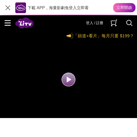
下載 APP，海量影劇免登入立即看
登入 / 註冊
「頻道+看片」每月只要 $199？