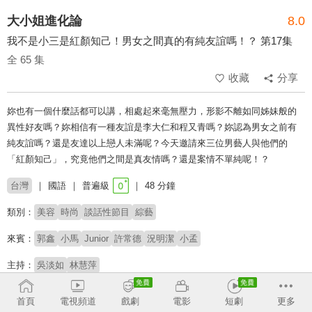
大小姐進化論
8.0
我不是小三是紅顏知己！男女之間真的有純友誼嗎！？ 第17集
全 65 集
收藏
分享
妳也有一個什麼話都可以講，相處起來毫無壓力，形影不離如同姊妹般的
異性好友嗎？妳相信有一種友誼是李大仁和程又青嗎？妳認為男女之前有
純友誼嗎？還是友達以上戀人未滿呢？今天邀請來三位男藝人與他們的
「紅顏知己」，究竟他們之間是真友情嗎？還是案情不單純呢！？
台灣
國語
普遍級
48 分鐘
類別：
美容
時尚
談話性節目
綜藝
來賓：
郭鑫
小馬
Junior
許常德
況明潔
小孟
主持：
吳淡如
林慧萍
收回
首頁
電視頻道
戲劇
電影
短劇
更多