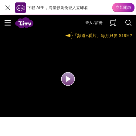
下載 APP，海量影劇免登入立即看
登入 / 註冊
「頻道+看片」每月只要 $199？