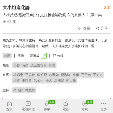
大小姐進化論
8.0
大小姐感情調查局(上) 交往後會嚇跑對方的女藝人？ 第11集
全 65 集
收藏
分享
由吳淡如、林慧萍主持，為女人量身打造！首創以「女性情緒週期」，最
需要抒發與關心的議題為出發點，天天伴隨女人度過忙碌的一週！
台灣
國語
普遍級
47 分鐘
類別：
美容
時尚
談話性節目
綜藝
來賓：
楊繡惠
王思佳
李妍瑾
賴薇如
寶咖咖
小優
王子若
王俐人
翊萱
王以路
呂如中
小孟
馬國賢
郭人豪
主持：
吳淡如
林慧萍
收回
首頁
電視頻道
戲劇
電影
短劇
更多