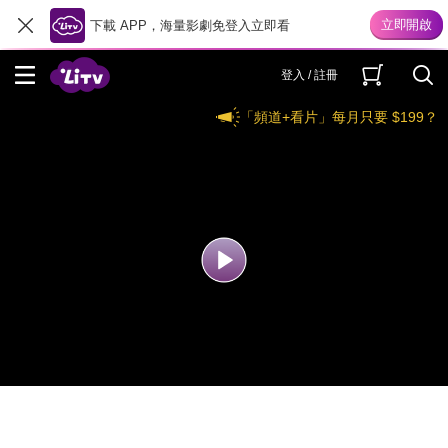
下載 APP，海量影劇免登入立即看
登入 / 註冊
「頻道+看片」每月只要 $199？