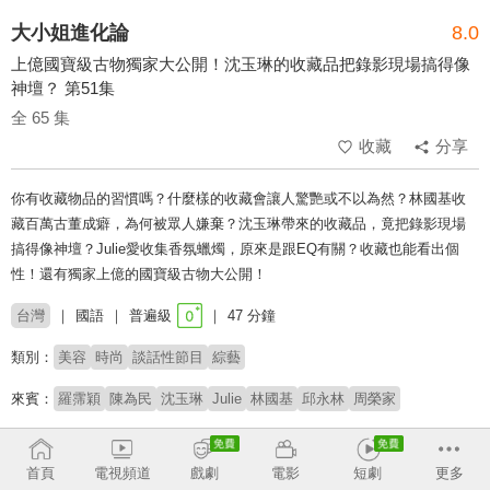
大小姐進化論
8.0
上億國寶級古物獨家大公開！沈玉琳的收藏品把錄影現場搞得像
神壇？ 第51集
全 65 集
收藏
分享
你有收藏物品的習慣嗎？什麼樣的收藏會讓人驚艷或不以為然？林國基收
藏百萬古董成癖，為何被眾人嫌棄？沈玉琳帶來的收藏品，竟把錄影現場
搞得像神壇？Julie愛收集香氛蠟燭，原來是跟EQ有關？收藏也能看出個
性！還有獨家上億的國寶級古物大公開！
台灣
國語
普遍級
47 分鐘
類別：
美容
時尚
談話性節目
綜藝
來賓：
羅霈穎
陳為民
沈玉琳
Julie
林國基
邱永林
周榮家
主持：
吳淡如
林慧萍
首頁
電視頻道
戲劇
電影
短劇
更多