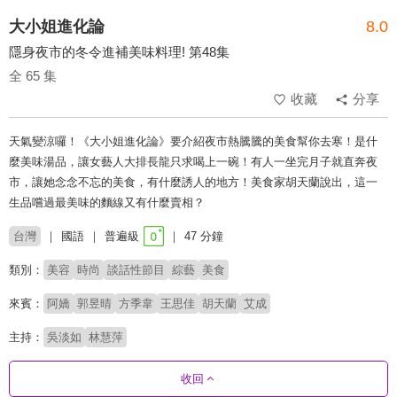
大小姐進化論
8.0
隱身夜市的冬令進補美味料理! 第48集
全 65 集
收藏
分享
天氣變涼囉！《大小姐進化論》要介紹夜市熱騰騰的美食幫你去寒！是什
麼美味湯品，讓女藝人大排長龍只求喝上一碗！有人一坐完月子就直奔夜
市，讓她念念不忘的美食，有什麼誘人的地方！美食家胡天蘭說出，這一
生品嚐過最美味的麵線又有什麼賣相？
台灣
國語
普遍級
47 分鐘
類別：
美容
時尚
談話性節目
綜藝
美食
來賓：
阿嬌
郭昱晴
方季韋
王思佳
胡天蘭
艾成
主持：
吳淡如
林慧萍
收回