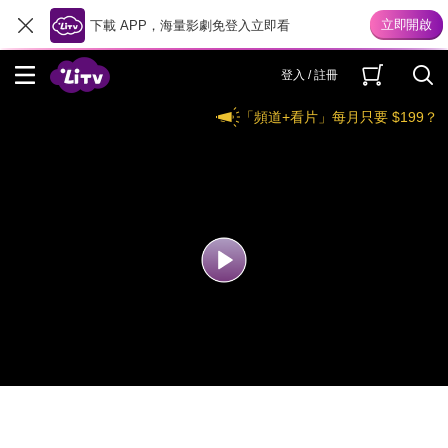
下載 APP，海量影劇免登入立即看
登入 / 註冊
「頻道+看片」每月只要 $199？