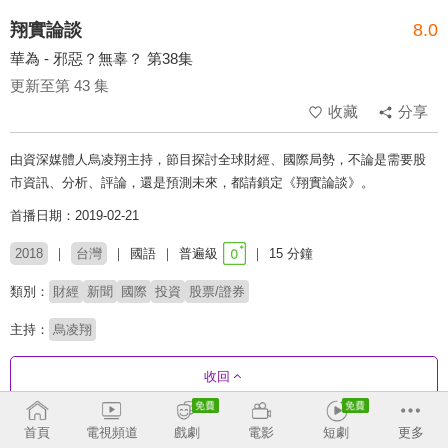
翔實論談
8.0
華為 - 邪惡？無辜？ 第38集
更新至第 43 集
收藏
分享
由資深媒體人烏凌翔主持，節目探討全球財經、國際局勢，不論是需要股
市資訊、分析、評論，還是預測未來，都請鎖定《翔實論談》。
首播日期：2019-02-21
2018
台灣
國語
普遍級
15 分鐘
類別：
財經
新聞
國際
投資
股票/證券
主持：
烏凌翔
收回
首頁
電視頻道
戲劇
電影
短劇
更多
劇集列表
反序