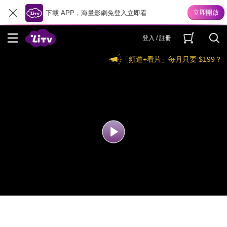
下載 APP，海量影劇免登入立即看
登入 / 註冊
「頻道+看片」每月只要 $199？