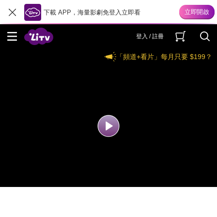
下載 APP，海量影劇免登入立即看
登入 / 註冊
「頻道+看片」每月只要 $199？