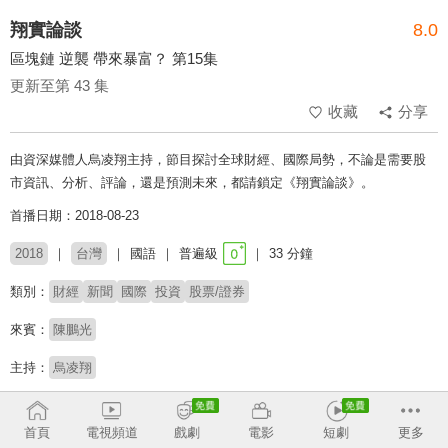
翔實論談
8.0
區塊鏈 逆襲 帶來暴富？ 第15集
更新至第 43 集
收藏
分享
由資深媒體人烏凌翔主持，節目探討全球財經、國際局勢，不論是需要股
市資訊、分析、評論，還是預測未來，都請鎖定《翔實論談》。
首播日期：2018-08-23
2018
台灣
國語
普遍級
33 分鐘
類別：
財經
新聞
國際
投資
股票/證券
來賓：
陳鵬光
主持：
烏凌翔
收回
首頁
電視頻道
戲劇
電影
短劇
更多