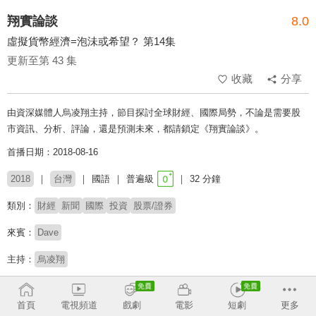
翔實論談
8.0
虛擬貨幣經濟=泡沬或希望？ 第14集
更新至第 43 集
收藏
分享
由資深媒體人烏凌翔主持，節目探討全球財經、國際局勢，不論是需要股
市資訊、分析、評論，還是預測未來，都請鎖定《翔實論談》。
首播日期：2018-08-16
2018
台灣
國語
普遍級
32 分鐘
類別：
財經
新聞
國際
投資
股票/證券
來賓：
Dave
主持：
烏凌翔
收回
首頁
電視頻道
戲劇
電影
短劇
更多