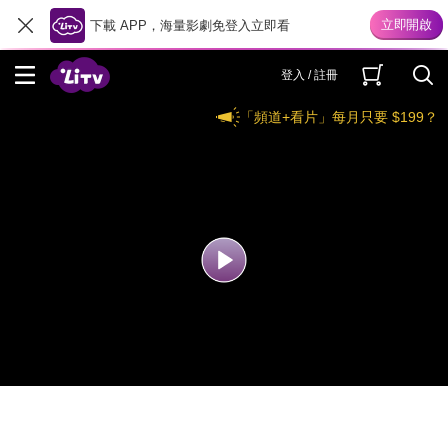
下載 APP，海量影劇免登入立即看
登入 / 註冊
「頻道+看片」每月只要 $199？