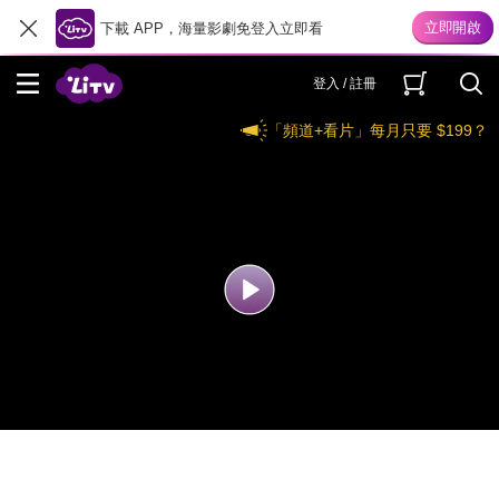
下載 APP，海量影劇免登入立即看
登入 / 註冊
「頻道+看片」每月只要 $199？