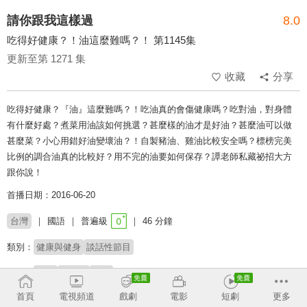
請你跟我這樣過
8.0
吃得好健康？！油這麼難嗎？！ 第1145集
更新至第 1271 集
收藏
分享
吃得好健康？『油』這麼難嗎？！吃油真的會傷健康嗎？吃對油，對身體
有什麼好處？煮菜用油該如何挑選？甚麼樣的油才是好油？甚麼油可以做
甚麼菜？小心用錯好油變壞油？！自製豬油、雞油比較安全嗎？標榜完美
比例的調合油真的比較好？用不完的油要如何保存？譚老師私藏祕招大方
跟你說！
首播日期：2016-06-20
台灣
國語
普遍級
46 分鐘
類別：
健康與健身
談話性節目
來賓：
Julie
李冠儀
依依
首頁
電視頻道
戲劇
電影
短劇
更多
主持：
侯昌明
黃文華