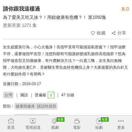
請你跟我這樣過
8.0
為了愛美又吃又抹？！用錯健康有危機？！ 第1092集
更新至第 1271 集
收藏
分享
女生超愛美行為，小心大傷身！長指甲竟有可能感染私密處？！指甲油擦
不停，還要做指甲造型！沒想到卻有可能讓妳變成乳腺癌高危險群？想為
指甲做造型又怕傷健康，有什麼解決方法？一白遮三醜，女生美白無極
限，大吃維生素C片，竟被醫生警告血栓危機找上身？大家最愛的美白針又
有什麼副作用？有用嗎？
首播日期：2016-03-17
台灣
國語
普遍級
47 分鐘
類別：
健康與健身
談話性節目
來賓：
鍾欣怡
Julie
陳薇
首頁
電視頻道
戲劇
電影
短劇
更多
主持：
侯昌明
黃文華