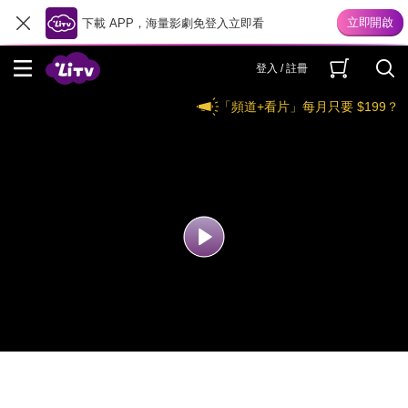
下載 APP，海量影劇免登入立即看
登入 / 註冊
「頻道+看片」每月只要 $199？