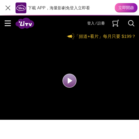
下載 APP，海量影劇免登入立即看
登入 / 註冊
「頻道+看片」每月只要 $199？