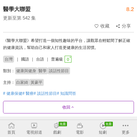
醫學大聯盟
8.2
更新至第 542 集
收藏
分享
《醫學大聯盟》希望打造一個知性趣味的平台，讓觀眾在輕鬆間了解正確
的健康資訊，幫助自己和家人打造更健康的生活習慣。
台灣
國語
台語
普遍級
類別：
健康與健身
醫學
談話性節目
主持：
白家綺
黃豪平
# 健康保健
# 醫療
# 談話性節目
# 知識問答
收回
劇集列表
反序
收合
首頁
電視頻道
戲劇
電影
短劇
更多