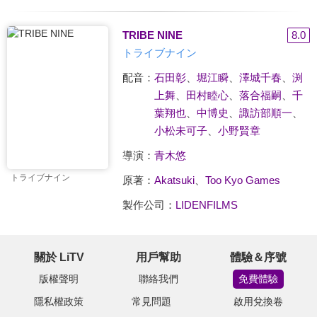
TRIBE NINE
8.0
トライブナイン
配音：
石田彰
、
堀江瞬
、
澤城千春
、
渕
上舞
、
田村睦心
、
落合福嗣
、
千
葉翔也
、
中博史
、
諏訪部順一
、
小松未可子
、
小野賢章
導演：
青木悠
トライブナイン
原著：
Akatsuki
、
Too Kyo Games
製作公司：
LIDENFILMS
關於 LiTV
用戶幫助
體驗＆序號
版權聲明
聯絡我們
免費體驗
隱私權政策
常見問題
啟用兌換卷