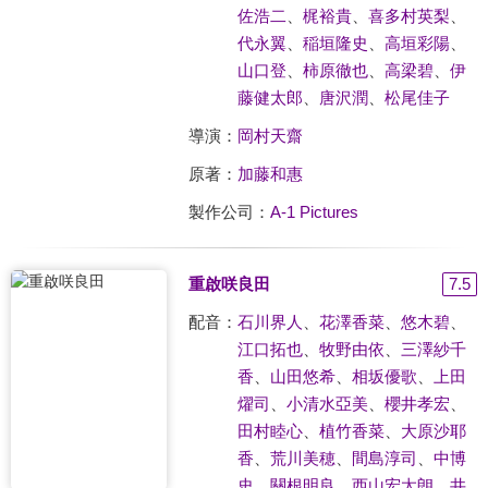
佐浩二
、
梶裕貴
、
喜多村英梨
、
代永翼
、
稲垣隆史
、
高垣彩陽
、
山口登
、
柿原徹也
、
高梁碧
、
伊
藤健太郎
、
唐沢潤
、
松尾佳子
導演：
岡村天齋
原著：
加藤和惠
製作公司：
A-1 Pictures
重啟咲良田
7.5
配音：
石川界人
、
花澤香菜
、
悠木碧
、
江口拓也
、
牧野由依
、
三澤紗千
香
、
山田悠希
、
相坂優歌
、
上田
燿司
、
小清水亞美
、
櫻井孝宏
、
田村睦心
、
植竹香菜
、
大原沙耶
香
、
荒川美穂
、
間島淳司
、
中博
史
、
關根明良
、
西山宏太朗
、
井