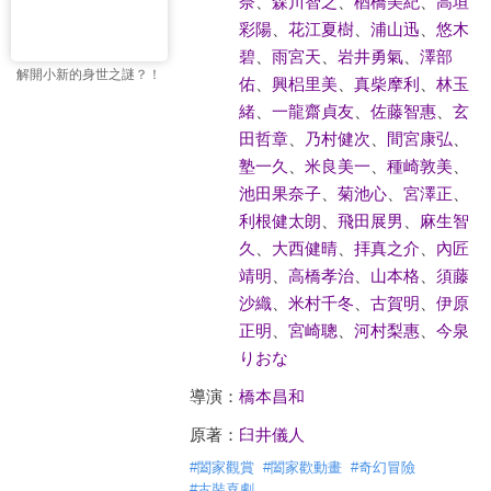
奈
、
森川智之
、
楢橋美紀
、
高垣
彩陽
、
花江夏樹
、
浦山迅
、
悠木
碧
、
雨宮天
、
岩井勇氣
、
澤部
解開小新的身世之謎？！
佑
、
興梠里美
、
真柴摩利
、
林玉
緒
、
一龍齋貞友
、
佐藤智惠
、
玄
田哲章
、
乃村健次
、
間宮康弘
、
塾一久
、
米良美一
、
種崎敦美
、
池田果奈子
、
菊池心
、
宮澤正
、
利根健太朗
、
飛田展男
、
麻生智
久
、
大西健晴
、
拝真之介
、
內匠
靖明
、
高橋孝治
、
山本格
、
須藤
沙織
、
米村千冬
、
古賀明
、
伊原
正明
、
宮崎聰
、
河村梨惠
、
今泉
りおな
導演：
橋本昌和
原著：
臼井儀人
#
闔家觀賞
#
闔家歡動畫
#
奇幻冒險
#
古裝喜劇