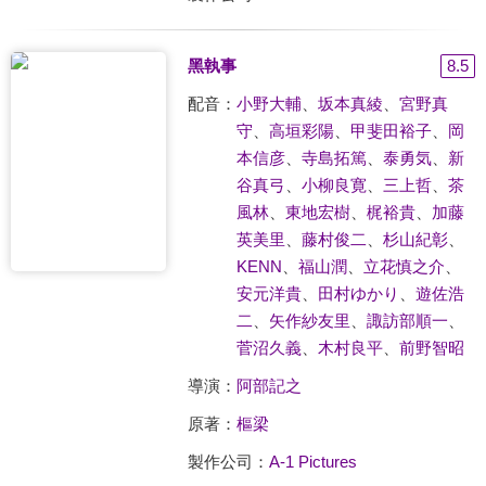
黑執事
8.5
配音：
小野大輔
、
坂本真綾
、
宮野真
守
、
高垣彩陽
、
甲斐田裕子
、
岡
本信彦
、
寺島拓篤
、
泰勇気
、
新
谷真弓
、
小柳良寛
、
三上哲
、
茶
風林
、
東地宏樹
、
梶裕貴
、
加藤
英美里
、
藤村俊二
、
杉山紀彰
、
KENN
、
福山潤
、
立花慎之介
、
安元洋貴
、
田村ゆかり
、
遊佐浩
二
、
矢作紗友里
、
諏訪部順一
、
菅沼久義
、
木村良平
、
前野智昭
導演：
阿部記之
原著：
樞梁
製作公司：
A-1 Pictures