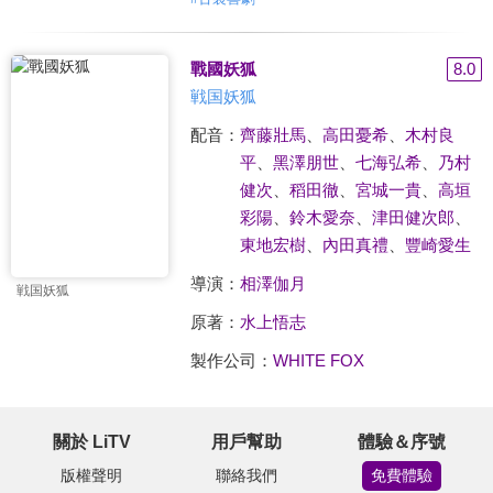
戰國妖狐
8.0
戦国妖狐
配音：
齊藤壯馬
、
高田憂希
、
木村良
平
、
黑澤朋世
、
七海弘希
、
乃村
健次
、
稻田徹
、
宮城一貴
、
高垣
彩陽
、
鈴木愛奈
、
津田健次郎
、
東地宏樹
、
內田真禮
、
豐崎愛生
導演：
相澤伽月
戦国妖狐
原著：
水上悟志
製作公司：
WHITE FOX
關於 LiTV
用戶幫助
體驗＆序號
版權聲明
聯絡我們
免費體驗