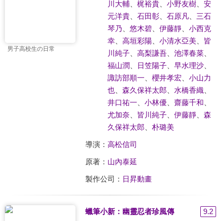
川大輔
、
梶裕貴
、
小野友樹
、
安
元洋貴
、
石田彰
、
石原凡
、
三石
琴乃
、
悠木碧
、
伊藤靜
、
小西克
幸
、
高垣彩陽
、
小清水亞美
、
皆
男子高校生の日常
川純子
、
高梨謙吾
、
池澤春菜
、
福山潤
、
日笠陽子
、
早水理沙
、
諏訪部順一
、
櫻井孝宏
、
小山力
也
、
森久保祥太郎
、
水橋香織
、
井口祐一
、
小林優
、
齋藤千和
、
尤加奈
、
皆川純子
、
伊藤靜
、
森
久保祥太郎
、
朴璐美
導演：
高松信司
原著：
山內泰延
製作公司：
日昇動畫
蠟筆小新：幽靈忍者珍風傳
9.2