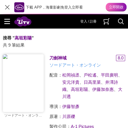
下載 APP，海量影劇免登入立即看
登入 / 註冊
搜尋 "
高垣彩陽
"
共 9 筆結果
刀劍神域
8.0
ソードアート・オンライン
配音：
松岡禎丞
、
戶松遙
、
平田廣明
、
安元洋貴
、
日高里菜
、
井澤詩
織
、
高垣彩陽
、
伊藤加奈惠
、
大
川透
導演：
伊藤智彥
ソードアート・オンライン
原著：
川原礫
製作公司：
A-1 Pictures