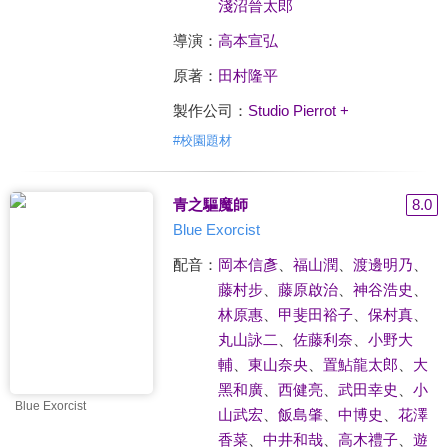
淺沼晉太郎
導演：
高本宣弘
原著：
田村隆平
製作公司：
Studio Pierrot +
#
校園題材
青之驅魔師
8.0
Blue Exorcist
配音：
岡本信彥
、
福山潤
、
渡邊明乃
、
藤村步
、
藤原啟治
、
神谷浩史
、
林原惠
、
甲斐田裕子
、
保村真
、
丸山詠二
、
佐藤利奈
、
小野大
輔
、
東山奈央
、
置鮎龍太郎
、
大
黑和廣
、
西健亮
、
武田幸史
、
小
Blue Exorcist
山武宏
、
飯島肇
、
中博史
、
花澤
香菜
、
中井和哉
、
高木禮子
、
遊