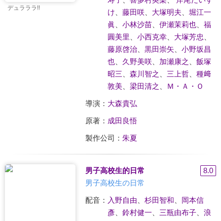
デュラララ!!
け
、
藤田咲
、
大塚明夫
、
堀江一
眞
、
小林沙苗
、
伊瀬茉莉也
、
福
圓美里
、
小西克幸
、
大塚芳忠
、
藤原啓治
、
黒田崇矢
、
小野坂昌
也
、
久野美咲
、
加瀬康之
、
飯塚
昭三
、
森川智之
、
三上哲
、
種﨑
敦美
、
梁田清之
、
Ｍ・Ａ・Ｏ
導演：
大森貴弘
原著：
成田良悟
製作公司：
朱夏
男子高校生的日常
8.0
男子高校生の日常
配音：
入野自由
、
杉田智和
、
岡本信
彥
、
鈴村健一
、
三瓶由布子
、
浪