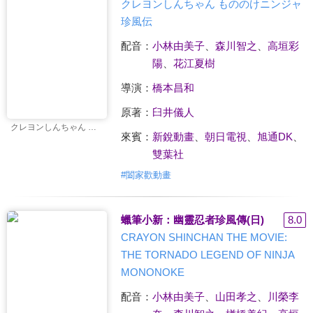
クレヨンしんちゃん もののけニンジャ
珍風伝
配音：
小林由美子
、
森川智之
、
高垣彩
陽
、
花江夏樹
導演：
橋本昌和
原著：
臼井儀人
クレヨンしんちゃん もののけニンジャ珍風伝
來賓：
新銳動畫
、
朝日電視
、
旭通DK
、
雙葉社
#
闔家歡動畫
蠟筆小新：幽靈忍者珍風傳(日)
8.0
CRAYON SHINCHAN THE MOVIE:
THE TORNADO LEGEND OF NINJA
MONONOKE
配音：
小林由美子
、
山田孝之
、
川榮李