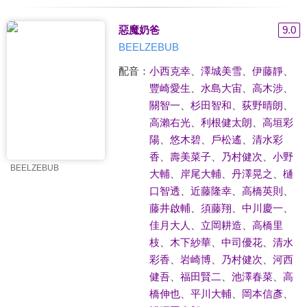
惡魔奶爸
9.0
BEELZEBUB
配音：
小西克幸
、
澤城美雪
、
伊藤靜
、
豐崎愛生
、
水島大宙
、
高木涉
、
關智一
、
杉田智和
、
荻野晴朗
、
高瀨右光
、
利根健太朗
、
高垣彩
陽
、
悠木碧
、
戶松遙
、
清水彩
香
、
壽美菜子
、
乃村健次
、
小野
BEELZEBUB
大輔
、
岸尾大輔
、
丹澤晃之
、
樋
口智透
、
近藤隆幸
、
高橋英則
、
藤井啟輔
、
須藤翔
、
中川慶一
、
佳月大人
、
立岡耕造
、
高橋里
枝
、
木下紗華
、
中司優花
、
清水
彩香
、
岩崎博
、
乃村健次
、
河西
健吾
、
福田賢二
、
池澤春菜
、
高
橋伸也
、
平川大輔
、
岡本信彥
、