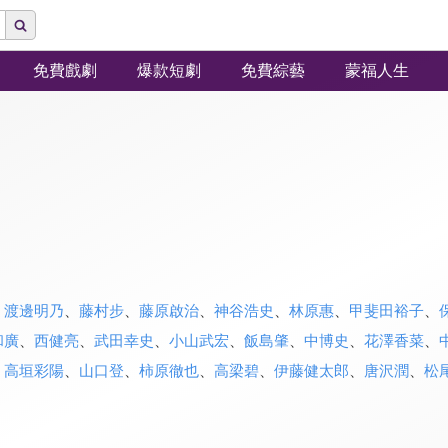
免費戲劇
爆款短劇
免費綜藝
蒙福人生
、
渡邊明乃
、
藤村步
、
藤原啟治
、
神谷浩史
、
林原惠
、
甲斐田裕子
、
和廣
、
西健亮
、
武田幸史
、
小山武宏
、
飯島肇
、
中博史
、
花澤香菜
、
、
高垣彩陽
、
山口登
、
柿原徹也
、
高梁碧
、
伊藤健太郎
、
唐沢潤
、
松