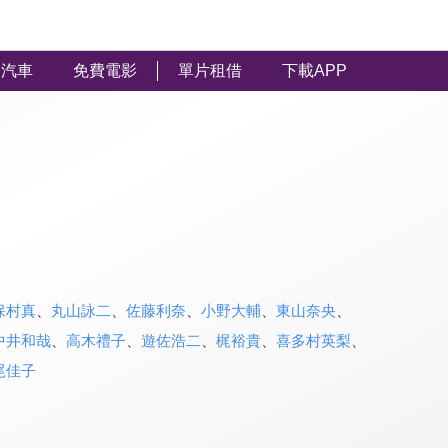
汽車
免費電影
單片租借
下載APP
保村真
、
丸山詠二
、
佐藤利奈
、
小野大輔
、
東山奈央
、
中井和哉
、
高木禮子
、
遊佐浩二
、
梶裕貴
、
喜多村英梨
、
尾佳子