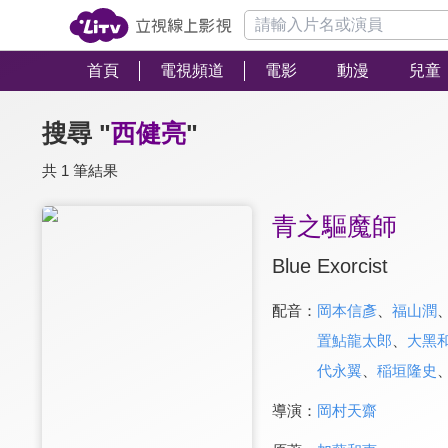
首頁
電視頻道
電影
動漫
兒童
搜尋 "
西健亮
"
共 1 筆結果
青之驅魔師
Blue Exorcist
配音：
岡本信彥
、
福山潤
置鮎龍太郎
、
大黑
代永翼
、
稲垣隆史
導演：
岡村天齋