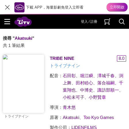
下載 APP，海量影劇免登入立即看
登入 / 註冊
搜尋 "
Akatsuki
"
共 1 筆結果
TRIBE NINE
8.0
トライブナイン
配音：
石田彰
、
堀江瞬
、
澤城千春
、
渕
上舞
、
田村睦心
、
落合福嗣
、
千
葉翔也
、
中博史
、
諏訪部順一
、
小松未可子
、
小野賢章
導演：
青木悠
トライブナイン
原著：
Akatsuki
、
Too Kyo Games
製作公司：
LIDENFILMS