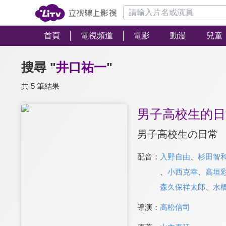
首頁
電視頻道
電影
動漫
兒童
搜尋 "
井口祐一
"
共 5 筆結果
男子高校生的日
男子高校生の日常
配音：
入野自由
、
杉田智
、
小西克幸
、
高垣
森久保祥太郎
、
水
導演：
高松信司