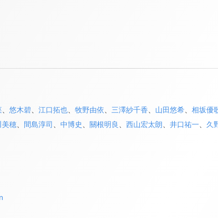
菜
、
悠木碧
、
江口拓也
、
牧野由依
、
三澤紗千香
、
山田悠希
、
相坂優
川美穂
、
間島淳司
、
中博史
、
關根明良
、
西山宏太朗
、
井口祐一
、
久
n