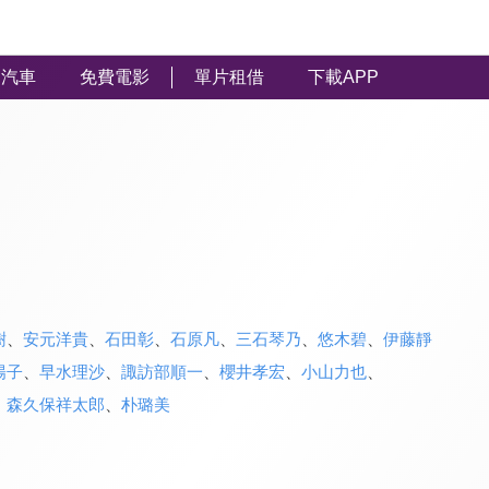
汽車
免費電影
單片租借
下載APP
樹
、
安元洋貴
、
石田彰
、
石原凡
、
三石琴乃
、
悠木碧
、
伊藤靜
陽子
、
早水理沙
、
諏訪部順一
、
櫻井孝宏
、
小山力也
、
、
森久保祥太郎
、
朴璐美