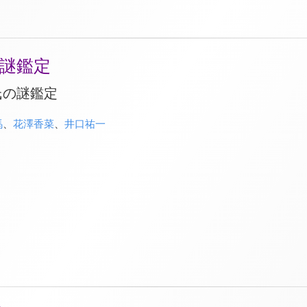
謎鑑定
氏の謎鑑定
馬
、
花澤香菜
、
井口祐一