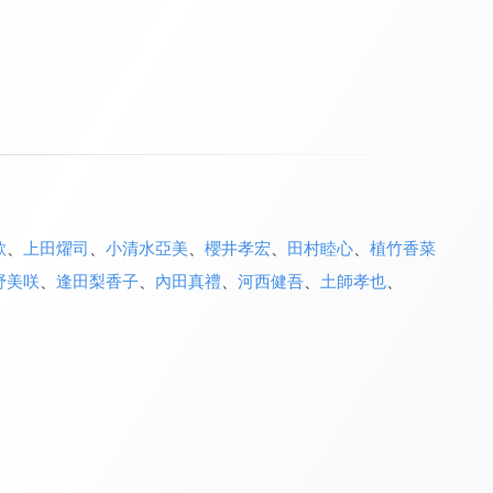
歌
、
上田燿司
、
小清水亞美
、
櫻井孝宏
、
田村睦心
、
植竹香菜
野美咲
、
逢田梨香子
、
內田真禮
、
河西健吾
、
土師孝也
、