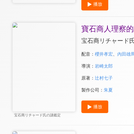
播放
寶石商人理察的
宝石商リチャード
配音：
櫻井孝宏
、
內田雄
導演：
岩崎太郎
原著：
辻村七子
製作公司：
朱夏
播放
宝石商リチャード氏の謎鑑定