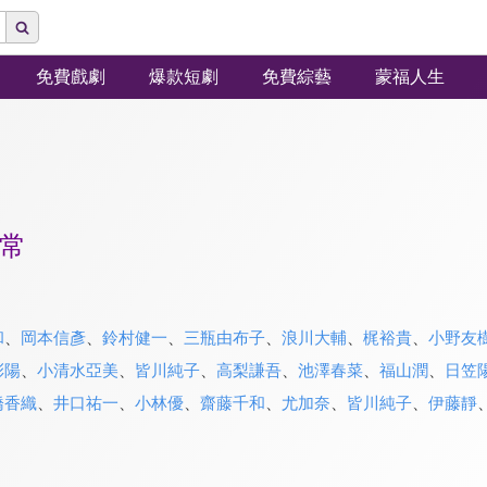
免費戲劇
爆款短劇
免費綜藝
蒙福人生
常
和
、
岡本信彥
、
鈴村健一
、
三瓶由布子
、
浪川大輔
、
梶裕貴
、
小野友
彩陽
、
小清水亞美
、
皆川純子
、
高梨謙吾
、
池澤春菜
、
福山潤
、
日笠
橋香織
、
井口祐一
、
小林優
、
齋藤千和
、
尤加奈
、
皆川純子
、
伊藤靜