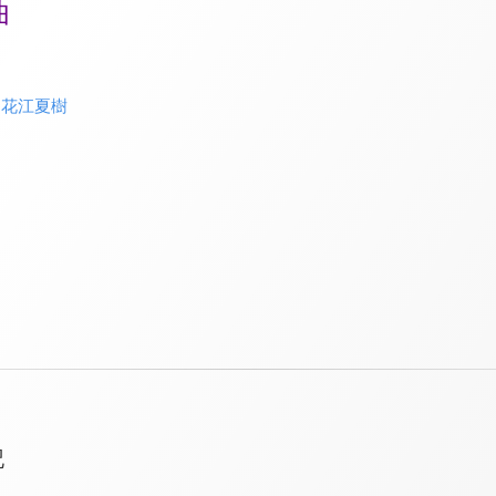
曲
、
花江夏樹
記