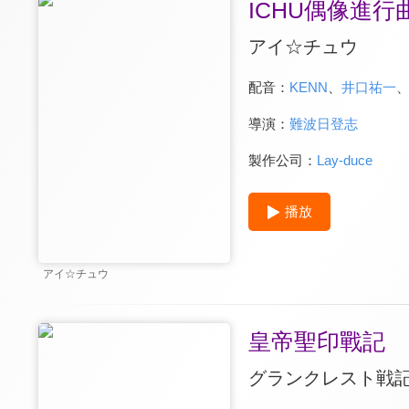
ICHU偶像進行
アイ☆チュウ
配音：
KENN
、
井口祐一
導演：
難波日登志
製作公司：
Lay-duce
播放
アイ☆チュウ
皇帝聖印戰記
グランクレスト戦