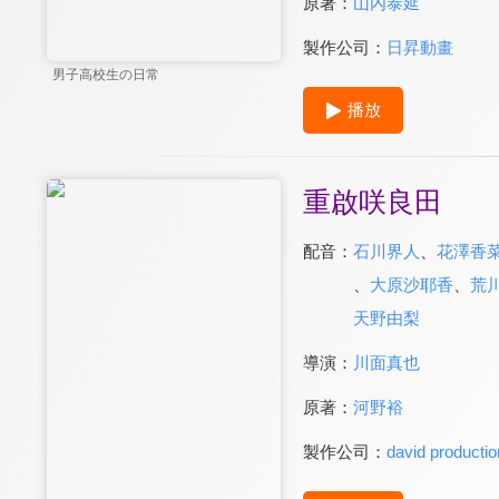
原著：
山內泰延
製作公司：
日昇動畫
男子高校生の日常
播放
重啟咲良田
配音：
石川界人
、
花澤香
、
大原沙耶香
、
荒
天野由梨
導演：
川面真也
原著：
河野裕
製作公司：
david productio