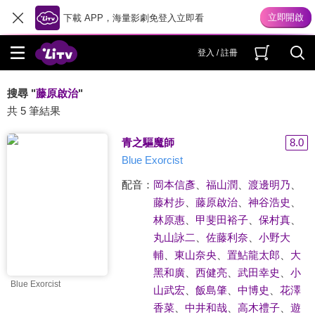
下載 APP，海量影劇免登入立即看
登入 / 註冊
搜尋 "
藤原啟治
"
共 5 筆結果
青之驅魔師
8.0
Blue Exorcist
配音：
岡本信彥
、
福山潤
、
渡邊明乃
、
藤村步
、
藤原啟治
、
神谷浩史
、
林原惠
、
甲斐田裕子
、
保村真
、
丸山詠二
、
佐藤利奈
、
小野大
輔
、
東山奈央
、
置鮎龍太郎
、
大
黑和廣
、
西健亮
、
武田幸史
、
小
Blue Exorcist
山武宏
、
飯島肇
、
中博史
、
花澤
香菜
、
中井和哉
、
高木禮子
、
遊