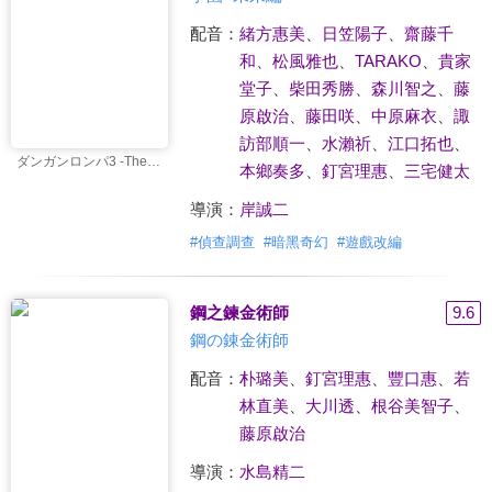
配音：
緒方惠美
、
日笠陽子
、
齋藤千
和
、
松風雅也
、
TARAKO
、
貴家
堂子
、
柴田秀勝
、
森川智之
、
藤
原啟治
、
藤田咲
、
中原麻衣
、
諏
訪部順一
、
水瀨祈
、
江口拓也
、
ダンガンロンパ3 -The End of 希望ヶ峰学園- 未来編
本鄉奏多
、
釘宮理惠
、
三宅健太
導演：
岸誠二
#
偵查調查
#
暗黑奇幻
#
遊戲改編
鋼之鍊金術師
9.6
鋼の錬金術師
配音：
朴璐美
、
釘宮理惠
、
豐口惠
、
若
林直美
、
大川透
、
根谷美智子
、
藤原啟治
導演：
水島精二