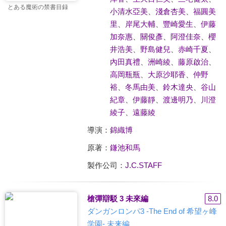
とある魔術の禁書目録
小清水亞美
、
淺倉杏美
、
福圓美
里
、
岸尾大輔
、
豐崎愛生
、
伊藤
加奈惠
、
關俊彥
、
阿澄佳奈
、
櫻
井浩美
、
野島健兒
、
赤崎千夏
、
內田真禮
、
洲崎綾
、
藤原啟治
、
高岡瓶瓶
、
大原沙耶香
、
仲野
裕
、
冬馬由美
、
鈴木達央
、
谷山
紀章
、
伊藤靜
、
渡邊明乃
、
川澄
綾子
、
遠藤綾
導演：
錦織博
原著：
鎌池和馬
製作公司：
J.C.STAFF
槍彈辯駁 3 未來編
8.0
ダンガンロンパ3 -The End of 希望ヶ峰
学園- 未来編