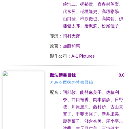
佐浩二
、
梶裕貴
、
喜多村英梨
、
代永翼
、
稲垣隆史
、
高垣彩陽
、
山口登
、
柿原徹也
、
高梁碧
、
伊
藤健太郎
、
唐沢潤
、
松尾佳子
導演：
岡村天齋
原著：
加藤和惠
製作公司：
A-1 Pictures
魔法禁書目錄
8.0
とある魔術の禁書目録
配音：
阿部敦
、
能登麻美子
、
佐藤利
奈
、
井口裕香
、
岡本信彥
、
日野
聰
、
川原慶久
、
藤村步
、
古山貴
實子
、
甲斐田裕子
、
新井里美
、
壽美菜子
、
淺倉杏美
、
尾小平志
津香
、
生天目仁美
、
三宅健太
、