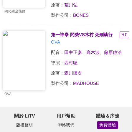
原著：
荒川弘
鋼の錬金術師
製作公司：
BONES
第一神拳-間柴VS木村 死刑執行
9.0
OVA
配音：
田中正彥
、
高木涉
、
藤原啟治
導演：
西村聰
原著：
森川讓次
製作公司：
MADHOUSE
OVA
關於 LiTV
用戶幫助
體驗＆序號
版權聲明
聯絡我們
免費體驗