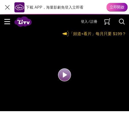
下載 APP，海量影劇免登入立即看
登入 / 註冊
「頻道+看片」每月只要 $199？