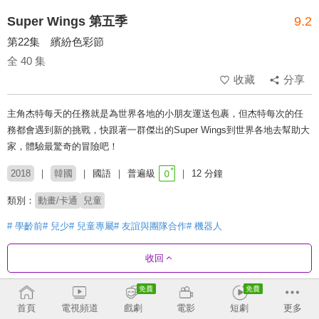
Super Wings 第五季
9.2
第22集 繽紛色彩節
全 40 集
收藏
分享
主角杰特每天的任務就是為世界各地的小朋友運送包裹，但杰特每次的任
務都會遇到新的挑戰，快跟著一群傑出的Super Wings到世界各地去幫助大
家，體驗最驚奇的冒險吧！
2018
韓國
國語
普遍級
12 分鐘
類別：
動畫/卡通
兒童
# 學齡前
# 兒少
# 兒童專屬
# 友誼與團隊合作
# 機器人
收回
劇集列表
正序
收合
首頁
電視頻道
戲劇
電影
短劇
更多