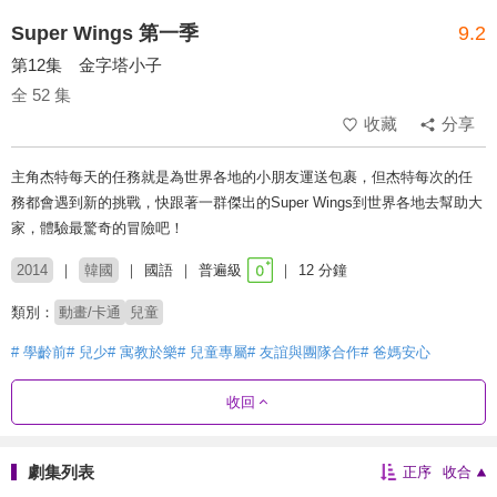
Super Wings 第一季
9.2
第12集 金字塔小子
全 52 集
收藏
分享
主角杰特每天的任務就是為世界各地的小朋友運送包裹，但杰特每次的任
務都會遇到新的挑戰，快跟著一群傑出的Super Wings到世界各地去幫助大
家，體驗最驚奇的冒險吧！
2014
韓國
國語
普遍級
12 分鐘
類別：
動畫/卡通
兒童
# 學齡前
# 兒少
# 寓教於樂
# 兒童專屬
# 友誼與團隊合作
# 爸媽安心
收回
劇集列表
正序
收合