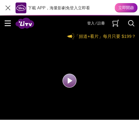
下載 APP，海量影劇免登入立即看
登入 / 註冊
「頻道+看片」每月只要 $199？