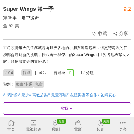
Super Wings 第一季
9.2
第46集 雨中漫舞
全 52 集
收藏
分享
主角杰特每天的任務就是為世界各地的小朋友運送包裹，但杰特每次的任
務都會遇到新的挑戰，快跟著一群傑出的Super Wings到世界各地去幫助大
家，體驗最驚奇的冒險吧！
2014
韓國
國語
普遍級
12 分鐘
類別：
動畫/卡通
兒童
# 學齡前
# 兒少
# 寓教於樂
# 兒童專屬
# 友誼與團隊合作
# 爸媽安心
收回
劇集列表
正序
收合
首頁
電視頻道
戲劇
電影
短劇
更多