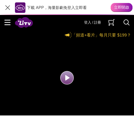
下載 APP，海量影劇免登入立即看
登入 / 註冊
「頻道+看片」每月只要 $199？