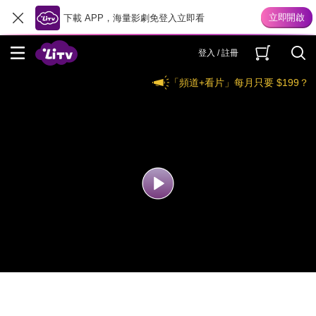
下載 APP，海量影劇免登入立即看
登入 / 註冊
「頻道+看片」每月只要 $199？