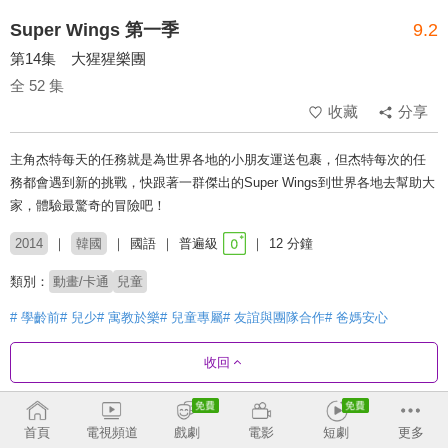
Super Wings 第一季
9.2
第14集 大猩猩樂團
全 52 集
收藏
分享
主角杰特每天的任務就是為世界各地的小朋友運送包裹，但杰特每次的任
務都會遇到新的挑戰，快跟著一群傑出的Super Wings到世界各地去幫助大
家，體驗最驚奇的冒險吧！
2014
韓國
國語
普遍級
12 分鐘
類別：
動畫/卡通
兒童
# 學齡前
# 兒少
# 寓教於樂
# 兒童專屬
# 友誼與團隊合作
# 爸媽安心
收回
劇集列表
正序
收合
首頁
電視頻道
戲劇
電影
短劇
更多