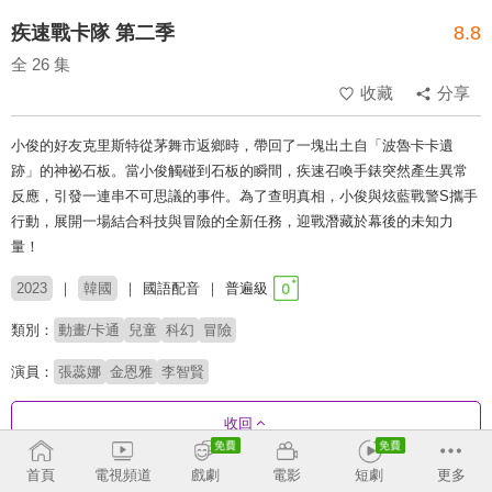
疾速戰卡隊 第二季
8.8
全 26 集
收藏
分享
小俊的好友克里斯特從茅舞市返鄉時，帶回了一塊出土自「波魯卡卡遺
跡」的神祕石板。當小俊觸碰到石板的瞬間，疾速召喚手錶突然產生異常
反應，引發一連串不可思議的事件。為了查明真相，小俊與炫藍戰警S攜手
行動，展開一場結合科技與冒險的全新任務，迎戰潛藏於幕後的未知力
量！
2023
韓國
國語配音
普遍級
類別：
動畫/卡通
兒童
科幻
冒險
演員：
張蕊娜
金恩雅
李智賢
收回
首頁
電視頻道
戲劇
電影
短劇
更多