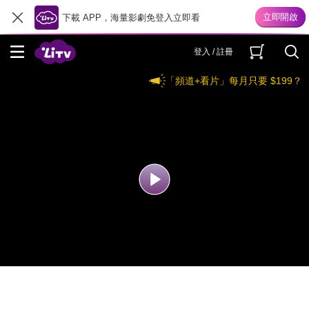
下載 APP，海量影劇免登入立即看
登入 / 註冊
「頻道+看片」每月只要 $199？