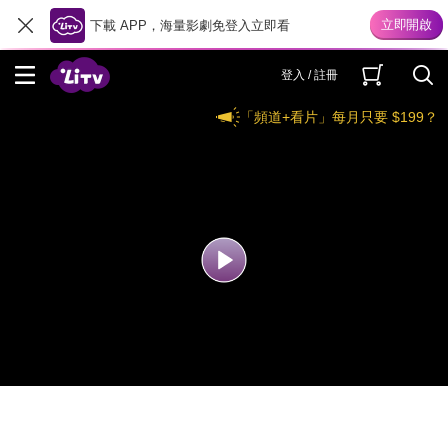
下載 APP，海量影劇免登入立即看
登入 / 註冊
「頻道+看片」每月只要 $199？