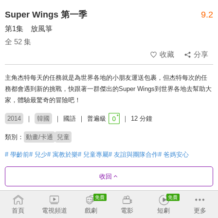
Super Wings 第一季
9.2
第1集 放風箏
全 52 集
收藏
分享
主角杰特每天的任務就是為世界各地的小朋友運送包裹，但杰特每次的任
務都會遇到新的挑戰，快跟著一群傑出的Super Wings到世界各地去幫助大
家，體驗最驚奇的冒險吧！
2014
韓國
國語
普遍級
12 分鐘
類別：
動畫/卡通
兒童
# 學齡前
# 兒少
# 寓教於樂
# 兒童專屬
# 友誼與團隊合作
# 爸媽安心
收回
劇集列表
正序
收合
首頁
電視頻道
戲劇
電影
短劇
更多