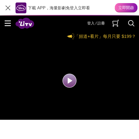
下載 APP，海量影劇免登入立即看
登入 / 註冊
「頻道+看片」每月只要 $199？