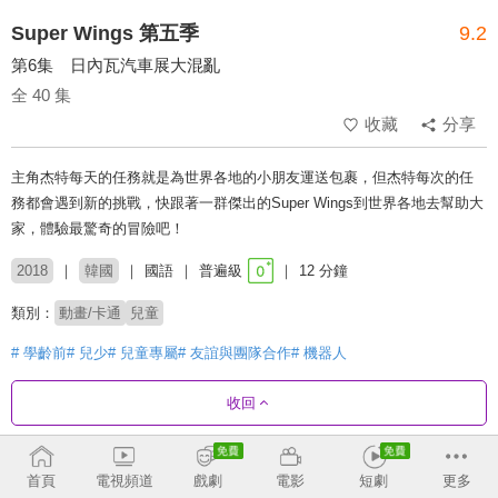
Super Wings 第五季
9.2
第6集 日內瓦汽車展大混亂
全 40 集
收藏
分享
主角杰特每天的任務就是為世界各地的小朋友運送包裹，但杰特每次的任
務都會遇到新的挑戰，快跟著一群傑出的Super Wings到世界各地去幫助大
家，體驗最驚奇的冒險吧！
2018
韓國
國語
普遍級
12 分鐘
類別：
動畫/卡通
兒童
# 學齡前
# 兒少
# 兒童專屬
# 友誼與團隊合作
# 機器人
收回
劇集列表
正序
收合
首頁
電視頻道
戲劇
電影
短劇
更多