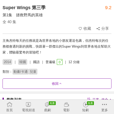
Super Wings 第三季
9.2
第1集 拯救野馬的英雄
全 40 集
收藏
分享
主角杰特每天的任務就是為世界各地的小朋友運送包裹，但杰特每次的任
務都會遇到新的挑戰，快跟著一群傑出的Super Wings到世界各地去幫助大
家，體驗最驚奇的冒險吧！
2014
韓國
國語
普遍級
12 分鐘
類別：
動畫/卡通
兒童
收回
劇集列表
正序
收合
第1季
第2季
第3季
第4季
首頁
電視頻道
戲劇
電影
短劇
更多