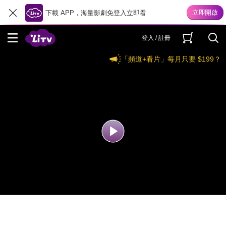
下載 APP，海量影劇免登入立即看
登入 / 註冊
「頻道+看片」每月只要 $199？