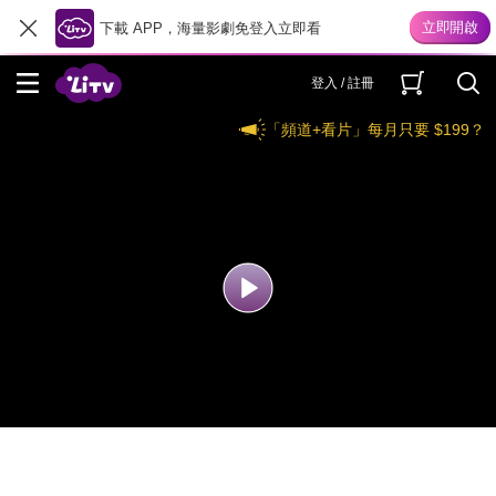
下載 APP，海量影劇免登入立即看
登入 / 註冊
「頻道+看片」每月只要 $199？