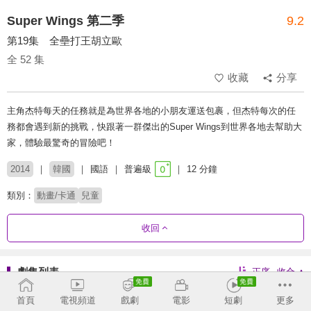
Super Wings 第二季
9.2
第19集 全壘打王胡立歐
全 52 集
收藏
分享
主角杰特每天的任務就是為世界各地的小朋友運送包裹，但杰特每次的任
務都會遇到新的挑戰，快跟著一群傑出的Super Wings到世界各地去幫助大
家，體驗最驚奇的冒險吧！
2014
韓國
國語
普遍級
12 分鐘
類別：
動畫/卡通
兒童
收回
劇集列表
正序
收合
第1季
第2季
第3季
第4季
首頁
電視頻道
戲劇
電影
短劇
更多