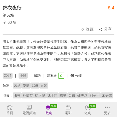
錦衣夜行
8.4
第52集
全 60 集
收藏
分享
明太祖朱元璋過世，朱允炆登基後著手削藩，作為太祖四子的燕王朱棣首
當其衝。此時，貧民夏潯因意外成為錦衣衛，結識了患難與共的歡喜冤家
謝雨霏，更與結拜兄弟成為燕王助手，為日後「靖難之役」成功篡位作出
巨大貢獻，助朱棣開創永樂盛世。卻也因其功高權重，捲入了明初肅殺詭
譎的政治風暴中。
2024
中國
國語
普遍級
46 分鐘
類別：
宮廷
愛情
武俠
古裝
演員：
張翰
朴敏英
徐正溪
魏千翔
陳昊
吳倩
邵美琪
郭子千
宋妍霏
收回
首頁
電視頻道
戲劇
電影
短劇
更多