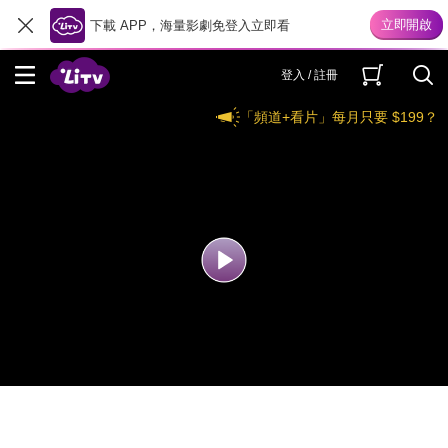
下載 APP，海量影劇免登入立即看
登入 / 註冊
「頻道+看片」每月只要 $199？