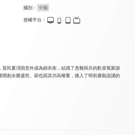
國別：
中國
授權平台：
月滿雲知
月滿雲知(30分鐘版)
君面似桃花
8.2
8.2
8.2
全 24 集
全 8 集
全 26 集
，貧民夏潯因意外成為錦衣衛，結識了患難與共的歡喜冤家謝
棣開創永樂盛世。卻也因其功高權重，捲入了明初肅殺詭譎的
君面似桃花(30分鐘版)
與君相刃
與君相刃(30分鐘版)
8.4
8.4
8.4
全 9 集
全 24 集
全 12 集