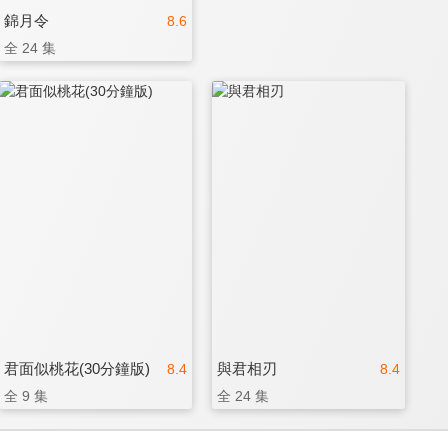
錦月令
8.6
全 24 集
君面似桃花(30分鐘版)
與君相刃
8.4
8.4
全 9 集
全 24 集