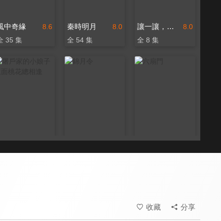
風中奇緣
秦時明月
讓一讓，公主
8.6
8.0
8.0
全 35 集
全 54 集
全 8 集
屠戶家的小娘子 玉面桃花總相逢
錦月令
六扇門
8.6
8.6
7.9
全 36 集
全 24 集
全 40 集
收藏
分享