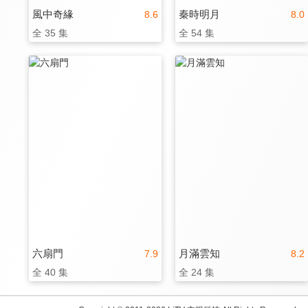
風中奇緣
秦時明月
8.6
8.0
全 35 集
全 54 集
六扇門
月滿雲知
7.9
8.2
全 40 集
全 24 集