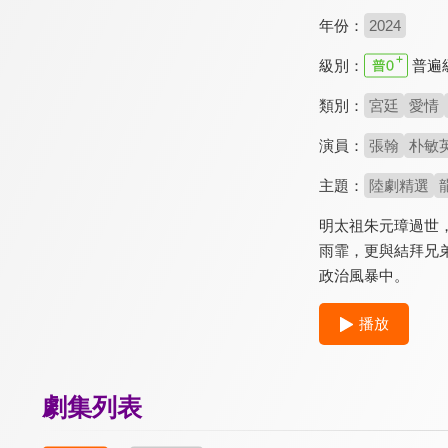
年份：
2024
級別：
普遍
類別：
宮廷
愛情
演員：
張翰
朴敏
主題：
陸劇精選
明太祖朱元璋過世
雨霏，更與結拜兄
政治風暴中。
播放
劇集列表