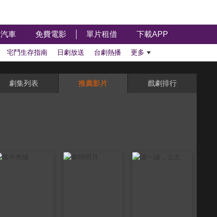
汽車
免費電影
單片租借
下載APP
宅鬥生存指南
日劇放送
台劇熱播
更多
劇集列表
推薦影片
戲劇排行