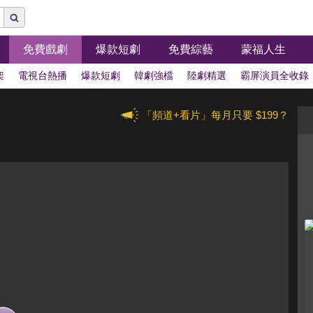
免費戲劇
爆款短劇
免費綜藝
蒙福人生
架
電視台熱播
爆款短劇
韓劇強檔
陸劇精選
霸屏演員全收錄
「頻道+看片」每月只要 $199？