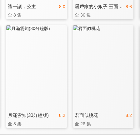
讓一讓，公主
屠戶家的小娘子 玉面桃花總相逢
8.0
8.6
全 8 集
全 36 集
月滿雲知(30分鐘版)
君面似桃花
8.2
8.2
全 8 集
全 26 集