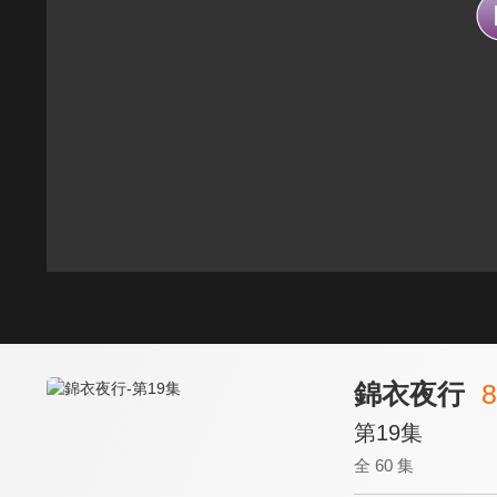
錦衣夜行
8
第19集
全 60 集