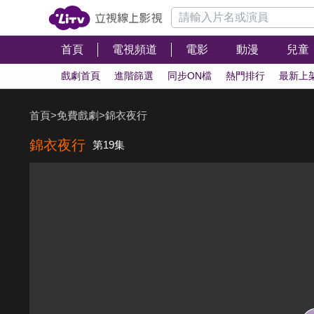
首頁
電視頻道
電影
動漫
兒童
戲劇首頁
進階篩選
同步ON檔
熱門排行
最新上
首頁
>
免費戲劇
>
錦衣夜行
錦衣夜行
第19集