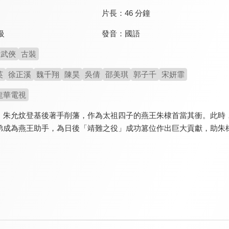
片長：
46 分鐘
發音：
國語
級
武俠
古裝
英
徐正溪
魏千翔
陳昊
吳倩
邵美琪
郭子千
宋妍霏
龍華電視
，朱允炆登基後著手削藩，作為太祖四子的燕王朱棣首當其衝。此時
弟成為燕王助手，為日後「靖難之役」成功篡位作出巨大貢獻，助朱