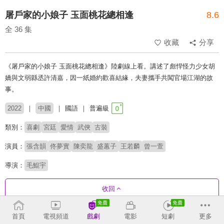
屠戶家的小娘子 玉面桃花總相逢
8.6
全 36 集
收藏
分享
《屠戶家的小娘子 玉面桃花總相逢》陸劇線上看。講述了彪悍怪力少女胡
嬌與文弱縣丞許清嘉，因一紙婚約歡喜結緣，夫妻攜手共闖官場江湖的故
事。
2022
中國
國語
普遍級
類別：
喜劇
宮廷
愛情
武俠
古裝
演員：
張含韻
佟夢實
陳奕龍
盛蕙子
王若麟
曾一萱
導演：
毛鯤宇
收回
首頁
電視頻道
戲劇
電影
短劇
更多
劇集列表
正序