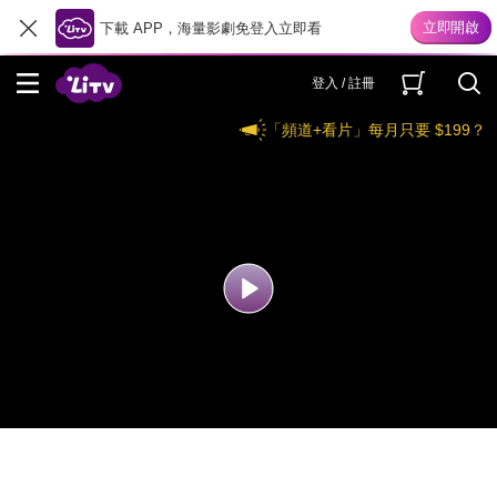
下載 APP，海量影劇免登入立即看
登入 / 註冊
「頻道+看片」每月只要 $199？