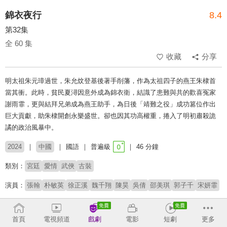
錦衣夜行
8.4
第32集
全 60 集
收藏
分享
明太祖朱元璋過世，朱允炆登基後著手削藩，作為太祖四子的燕王朱棣首
當其衝。此時，貧民夏潯因意外成為錦衣衛，結識了患難與共的歡喜冤家
謝雨霏，更與結拜兄弟成為燕王助手，為日後「靖難之役」成功篡位作出
巨大貢獻，助朱棣開創永樂盛世。卻也因其功高權重，捲入了明初肅殺詭
譎的政治風暴中。
2024
中國
國語
普遍級
46 分鐘
類別：
宮廷
愛情
武俠
古裝
演員：
張翰
朴敏英
徐正溪
魏千翔
陳昊
吳倩
邵美琪
郭子千
宋妍霏
收回
首頁
電視頻道
戲劇
電影
短劇
更多