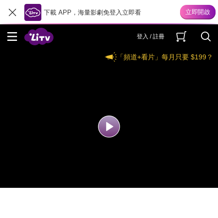
下載 APP，海量影劇免登入立即看
登入 / 註冊
「頻道+看片」每月只要 $199？