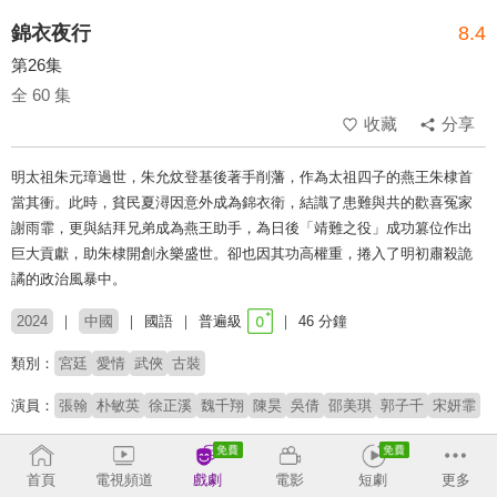
錦衣夜行
8.4
第26集
全 60 集
收藏
分享
明太祖朱元璋過世，朱允炆登基後著手削藩，作為太祖四子的燕王朱棣首
當其衝。此時，貧民夏潯因意外成為錦衣衛，結識了患難與共的歡喜冤家
謝雨霏，更與結拜兄弟成為燕王助手，為日後「靖難之役」成功篡位作出
巨大貢獻，助朱棣開創永樂盛世。卻也因其功高權重，捲入了明初肅殺詭
譎的政治風暴中。
2024
中國
國語
普遍級
46 分鐘
類別：
宮廷
愛情
武俠
古裝
演員：
張翰
朴敏英
徐正溪
魏千翔
陳昊
吳倩
邵美琪
郭子千
宋妍霏
收回
首頁
電視頻道
戲劇
電影
短劇
更多