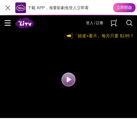
下載 APP，海量影劇免登入立即看
登入 / 註冊
「頻道+看片」每月只要 $199？