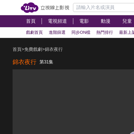
首頁
電視頻道
電影
動漫
兒童
戲劇首頁
進階篩選
同步ON檔
熱門排行
最新上
首頁
>
免費戲劇
>
錦衣夜行
錦衣夜行
第31集