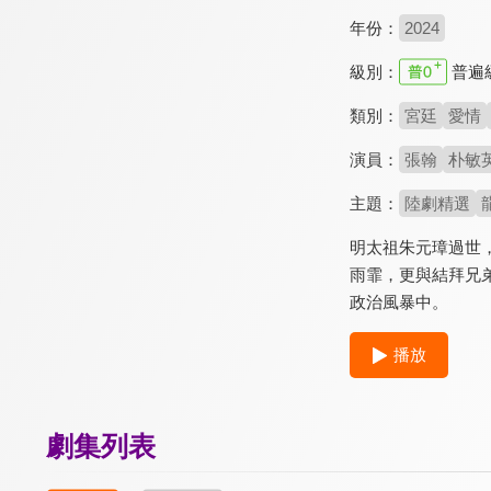
年份：
2024
級別：
普遍
類別：
宮廷
愛情
演員：
張翰
朴敏
主題：
陸劇精選
明太祖朱元璋過世
雨霏，更與結拜兄
政治風暴中。
播放
劇集列表