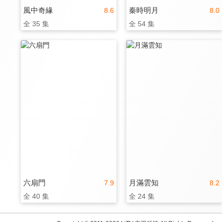
風中奇緣
秦時明月
8.6
8.0
全 35 集
全 54 集
六扇門
月滿雲知
7.9
8.2
全 40 集
全 24 集