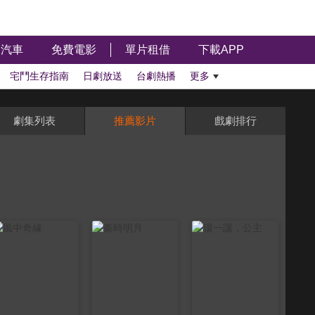
汽車
免費電影
單片租借
下載APP
宅鬥生存指南
日劇放送
台劇熱播
更多
劇集列表
推薦影片
戲劇排行