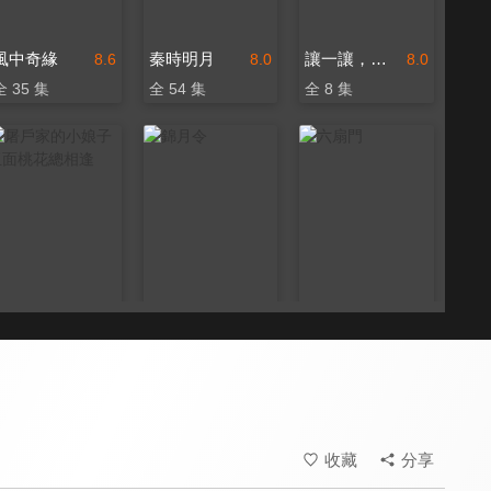
風中奇緣
秦時明月
讓一讓，公主
8.6
8.0
8.0
全 35 集
全 54 集
全 8 集
屠戶家的小娘子 玉面桃花總相逢
錦月令
六扇門
8.6
8.6
7.9
全 36 集
全 24 集
全 40 集
收藏
分享