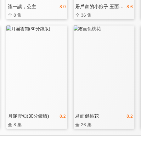
讓一讓，公主
屠戶家的小娘子 玉面桃花總相逢
8.0
8.6
全 8 集
全 36 集
月滿雲知(30分鐘版)
君面似桃花
8.2
8.2
全 8 集
全 26 集