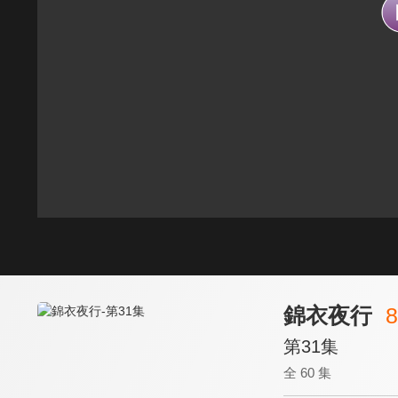
錦衣夜行
8
第31集
全 60 集