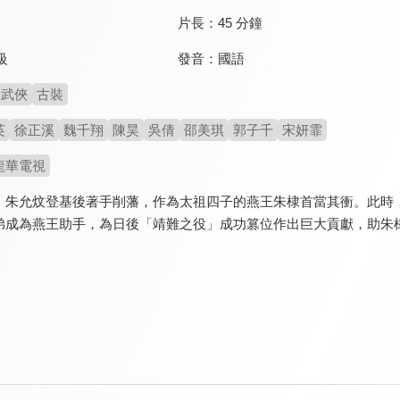
片長：
45 分鐘
發音：
國語
級
武俠
古裝
英
徐正溪
魏千翔
陳昊
吳倩
邵美琪
郭子千
宋妍霏
龍華電視
，朱允炆登基後著手削藩，作為太祖四子的燕王朱棣首當其衝。此時
弟成為燕王助手，為日後「靖難之役」成功篡位作出巨大貢獻，助朱