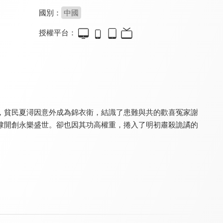
國別：
中國
授權平台：
月滿雲知
月滿雲知(30分鐘版)
君面似桃花
8.2
8.2
8.2
全 24 集
全 8 集
全 26 集
，貧民夏潯因意外成為錦衣衛，結識了患難與共的歡喜冤家謝
棣開創永樂盛世。卻也因其功高權重，捲入了明初肅殺詭譎的
君面似桃花(30分鐘版)
與君相刃
與君相刃(30分鐘版)
8.4
8.4
8.4
全 9 集
全 24 集
全 12 集