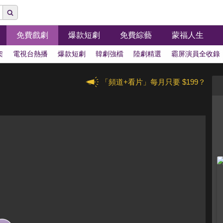
免費戲劇
爆款短劇
免費綜藝
蒙福人生
架
電視台熱播
爆款短劇
韓劇強檔
陸劇精選
霸屏演員全收錄
「頻道+看片」每月只要 $199？