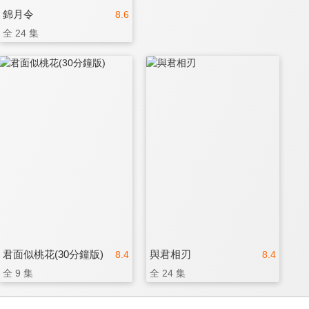
錦月令
8.6
全 24 集
君面似桃花(30分鐘版)
與君相刃
8.4
8.4
全 9 集
全 24 集