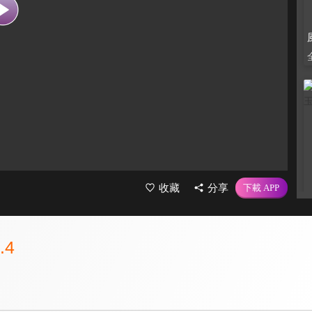
收藏
分享
.4