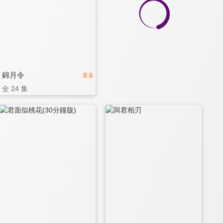
錦月令
8.6
全 24 集