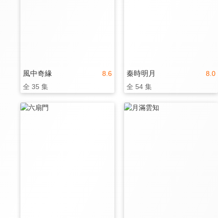
風中奇緣
秦時明月
8.6
8.0
全 35 集
全 54 集