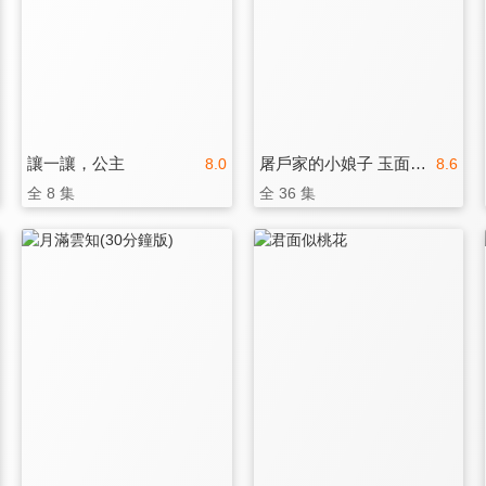
讓一讓，公主
屠戶家的小娘子 玉面桃花總相逢
8.0
8.6
全 8 集
全 36 集