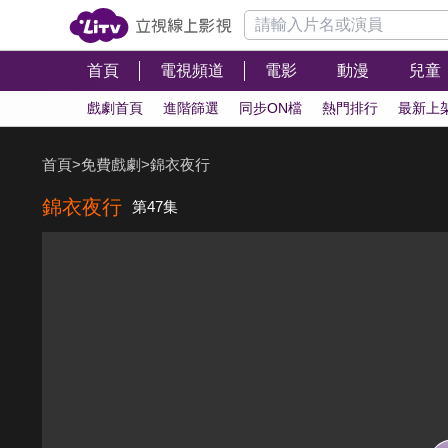
首頁
電視頻道
電影
動漫
兒童
戲劇首頁
進階篩選
同步ON檔
熱門排行
最新上
首頁
>
免費戲劇
>
錦衣夜行
錦衣夜行
第47集