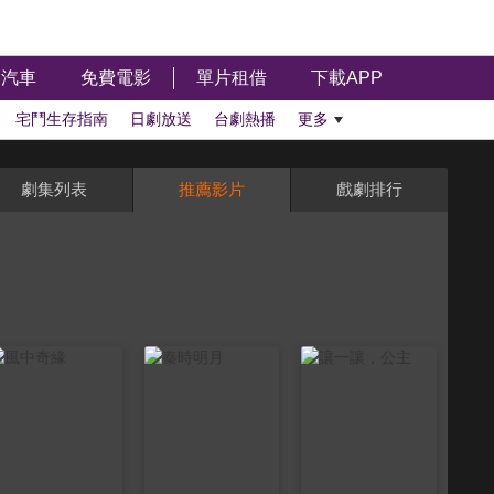
汽車
免費電影
單片租借
下載APP
宅鬥生存指南
日劇放送
台劇熱播
更多
劇集列表
推薦影片
戲劇排行