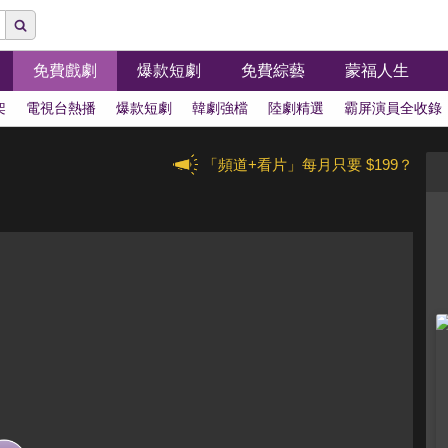
免費戲劇
爆款短劇
免費綜藝
蒙福人生
架
電視台熱播
爆款短劇
韓劇強檔
陸劇精選
霸屏演員全收錄
「頻道+看片」每月只要 $199？