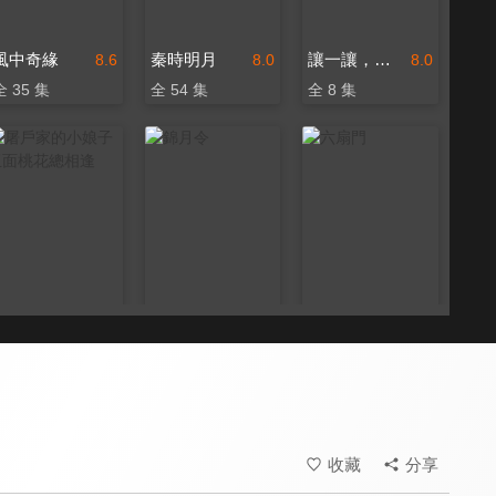
風中奇緣
秦時明月
讓一讓，公主
8.6
8.0
8.0
全 35 集
全 54 集
全 8 集
屠戶家的小娘子 玉面桃花總相逢
錦月令
六扇門
8.6
8.6
7.9
全 36 集
全 24 集
全 40 集
收藏
分享