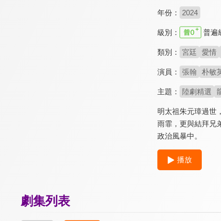
年份：
2024
級別：
普遍
類別：
宮廷
愛情
演員：
張翰
朴敏
主題：
陸劇精選
明太祖朱元璋過世
雨霏，更與結拜兄
政治風暴中。
播放
劇集列表