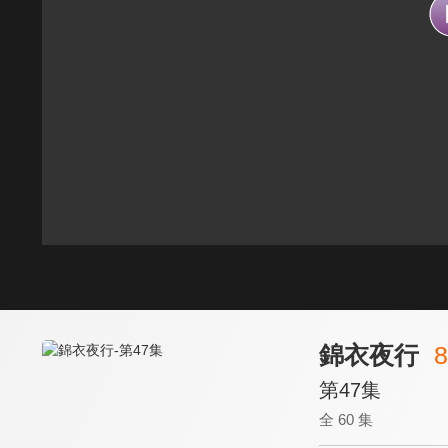
錦衣夜行
8
第47集
全 60 集