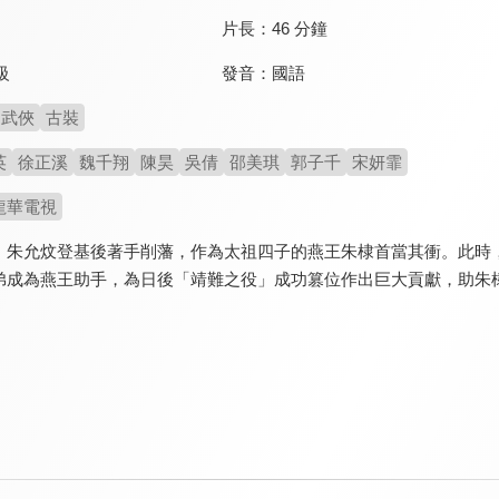
片長：
46 分鐘
發音：
國語
級
武俠
古裝
英
徐正溪
魏千翔
陳昊
吳倩
邵美琪
郭子千
宋妍霏
龍華電視
，朱允炆登基後著手削藩，作為太祖四子的燕王朱棣首當其衝。此時
弟成為燕王助手，為日後「靖難之役」成功篡位作出巨大貢獻，助朱