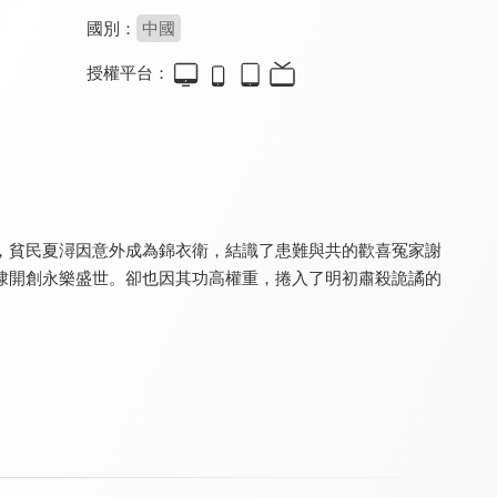
國別：
中國
授權平台：
月滿雲知
月滿雲知(30分鐘版)
君面似桃花
8.2
8.2
8.2
全 24 集
全 8 集
全 26 集
，貧民夏潯因意外成為錦衣衛，結識了患難與共的歡喜冤家謝
棣開創永樂盛世。卻也因其功高權重，捲入了明初肅殺詭譎的
君面似桃花(30分鐘版)
與君相刃
與君相刃(30分鐘版)
8.4
8.4
8.4
全 9 集
全 24 集
全 12 集