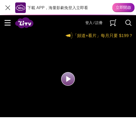
下載 APP，海量影劇免登入立即看
登入 / 註冊
「頻道+看片」每月只要 $199？