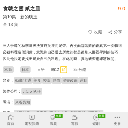
食戟之靈 貳之皿
9.0
第10集 新的璞玉
全 13 集
收藏
分享
三人爭奪的秋季選拔決賽終於迎向尾聲。再次面臨落敗的創真第一次聽到
必殺料理這個詞彙，意識到自己過去所做的都是從別人那裡學到的技巧，
因此他決定要找出屬於自己的料理。在此同時，實地研習也即將展開。
2015
日本
日語
輔12
25 分鐘
類別：
動畫/卡通
美食
校園
熱血
漫畫改編
運動
製作公司：
J.C.STAFF
導演：
米谷良知
配音：
松岡禎丞
金元壽子
高橋未奈美
花江夏树
種田梨沙
首頁
電視頻道
戲劇
電影
短劇
更多
原著：
佐伯俊
附田祐斗