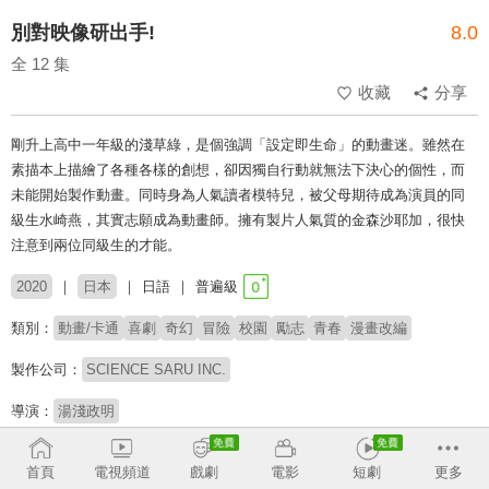
別對映像研出手!
8.0
全 12 集
收藏
分享
剛升上高中一年級的淺草綠，是個強調「設定即生命」的動畫迷。雖然在
素描本上描繪了各種各樣的創想，卻因獨自行動就無法下決心的個性，而
未能開始製作動畫。同時身為人氣讀者模特兒，被父母期待成為演員的同
級生水崎燕，其實志願成為動畫師。擁有製片人氣質的金森沙耶加，很快
注意到兩位同級生的才能。
2020
日本
日語
普遍級
類別：
動畫/卡通
喜劇
奇幻
冒險
校園
勵志
青春
漫畫改編
製作公司：
SCIENCE SARU INC.
導演：
湯淺政明
配音：
伊藤沙莉
田村睦心
松岡美里
花守由美里
小松未可子
井上和彥
首頁
電視頻道
戲劇
電影
短劇
更多