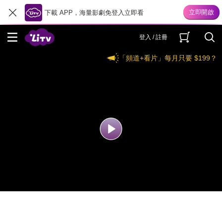
下載 APP，海量影劇免登入立即看
登入 / 註冊
「頻道+看片」每月只要 $199？