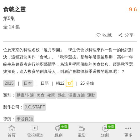
食戟之靈
9.6
第5集
全 24 集
收藏
分享
位於東京的料理名校「遠月學園」，學生們會以料理來作一對一的比試對
決，這種對決叫作「食戟」。「秋季選拔」是每年暑假後舉辦，高中一年
級生為參賽者進行的廚藝競爭，為遠月學園傳統的美食祭典。經過秋季選
拔預賽，進入複賽的創真等人，到底誰會取得秋季選拔的冠軍呢！？
2015
日本
日語
輔12
25 分鐘
類別：
動畫/卡通
美食
校園
熱血
漫畫改編
運動
製作公司：
J.C.STAFF
導演：
米谷良知
配音：
松岡禎丞
金元壽子
高橋未奈美
花江夏树
種田梨沙
首頁
電視頻道
戲劇
電影
短劇
更多