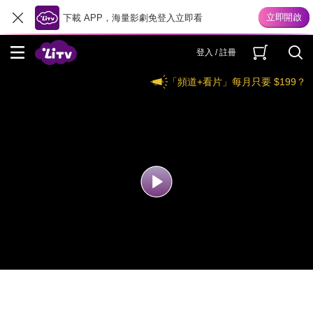
下載 APP，海量影劇免登入立即看
登入 / 註冊
「頻道+看片」每月只要 $199？