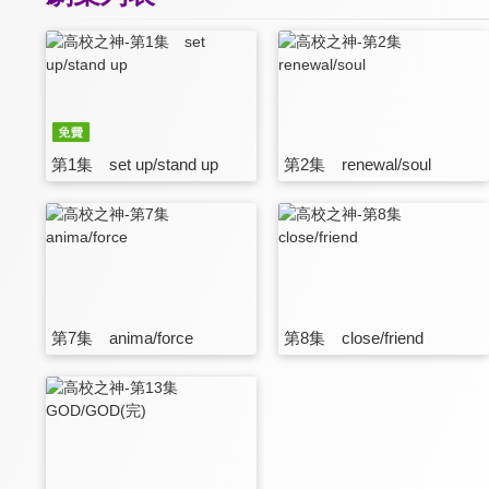
第1集 set up/stand up
第2集 renewal/soul
第7集 anima/force
第8集 close/friend