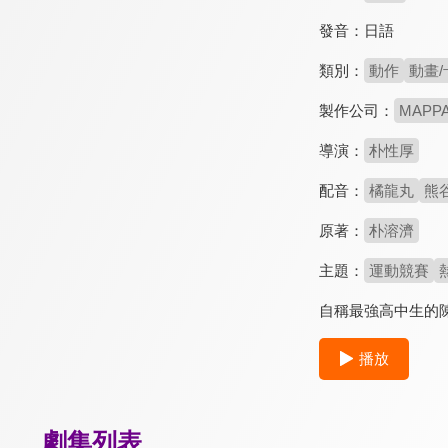
發音：
日語
類別：
動作
動畫/
製作公司：
MAPP
導演：
朴性厚
配音：
橘龍丸
熊
原著：
朴溶濟
主題：
運動競賽
自稱最強高中生的
播放
劇集列表