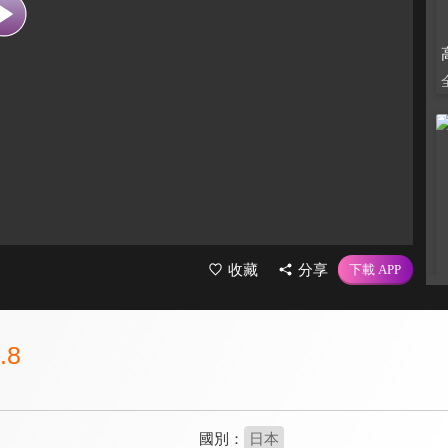
收藏
分享
.8
國別：
日本