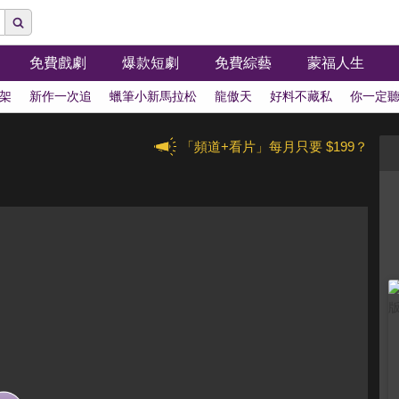
免費戲劇
爆款短劇
免費綜藝
蒙福人生
架
新作一次追
蠟筆小新馬拉松
龍傲天
好料不藏私
你一定
「頻道+看片」每月只要 $199？