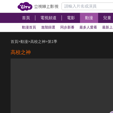
首頁
電視頻道
電影
動漫
兒童
動漫首頁
進階篩選
同步新番
最多人愛看
最新上
首頁
>
動漫
>
高校之神
>
第1季
高校之神