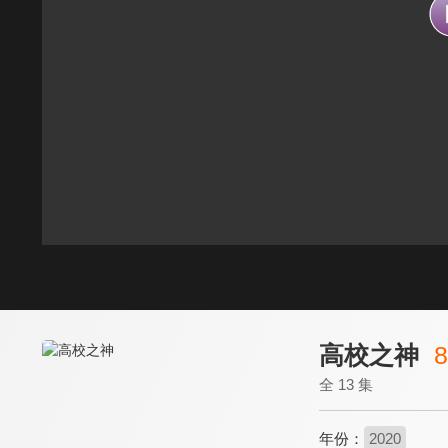
高校之神
8
全 13 集
年份：
2020