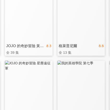
JOJO 的奇妙冒險 黃金之風
格萊普尼爾
8.3
8.8
全 39 集
全 13 集