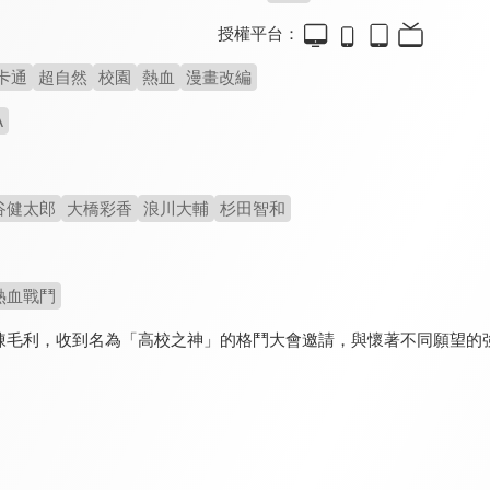
授權平台：
卡通
超自然
校園
熱血
漫畫改編
A
谷健太郎
大橋彩香
浪川大輔
杉田智和
熱血戰鬥
陳毛利，收到名為「高校之神」的格鬥大會邀請，與懷著不同願望的