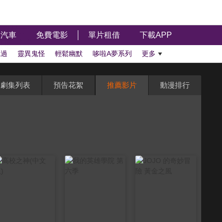
汽車
免費電影
單片租借
下載APP
聽過
靈異鬼怪
輕鬆幽默
哆啦A夢系列
更多
劇集列表
預告花絮
推薦影片
動漫排行