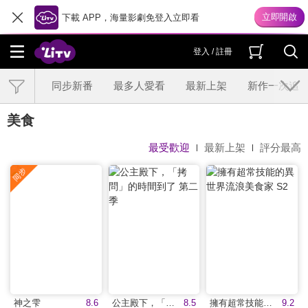
下載 APP，海量影劇免登入立即看
登入 / 註冊
同步新番
最多人愛看
最新上架
新作一次追
美食
最受歡迎
最新上架
評分最高
神之雫
8.6
公主殿下，「拷問」的時間到了 第二季
8.5
擁有超常技能的異世界流浪美食家 S2
9.2