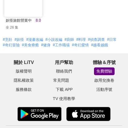
妖怪旅館營業中
8.0
全 26 集
#烹飪
#妖怪
#漫畫改編
#小說改編
#廚師
#料理
#偵查調查
#日常
#奇幻冒險
#美食療癒
#健身
#工作職場
#奇幻愛情
#越看越餓
關於 LiTV
用戶幫助
體驗＆序號
版權聲明
聯絡我們
免費體驗
隱私權政策
常見問題
啟用兌換卷
服務條款
下載 APP
活動序號
TV 使用教學