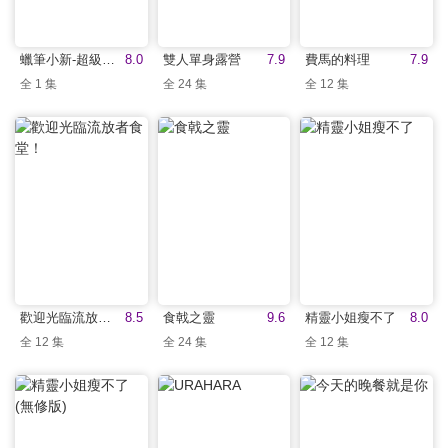
蠟筆小新-超級美味B級美食大逃亡
8.0
雙人單身露營
7.9
費馬的料理
7.9
全 1 集
全 24 集
全 12 集
歡迎光臨流放者食堂！
8.5
食戟之靈
9.6
精靈小姐瘦不了
8.0
全 12 集
全 24 集
全 12 集