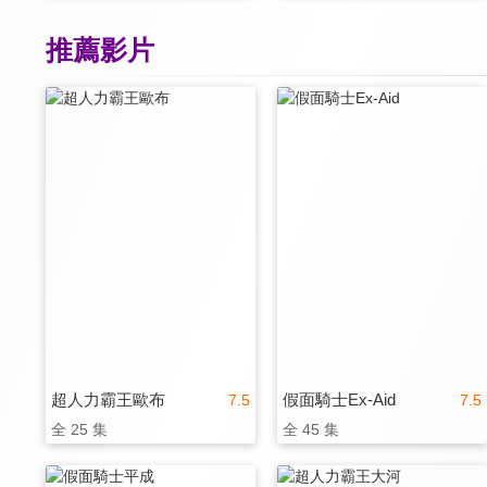
推薦影片
超人力霸王歐布
假面騎士Ex-Aid
7.5
7.5
全 25 集
全 45 集