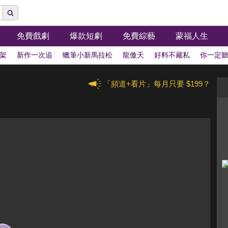
免費戲劇
爆款短劇
免費綜藝
蒙福人生
架
新作一次追
蠟筆小新馬拉松
龍傲天
好料不藏私
你一定
「頻道+看片」每月只要 $199？