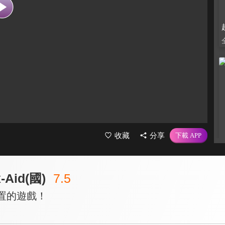
收藏
分享
Aid(國)
7.5
重置的遊戲！