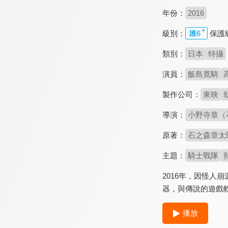
年份：
2016
級別：
保護
類別：
日本
特攝
演員：
飯島寛騎
製作公司：
東映
導演：
小野寺章（
原著：
石之森章太
主題：
騎士戰隊
2016年，因怪
器，與傳說的遊戲軟
播放