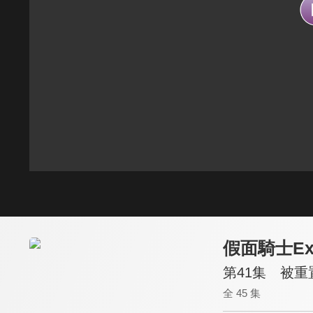
假面騎士Ex-
第41集 被
全 45 集