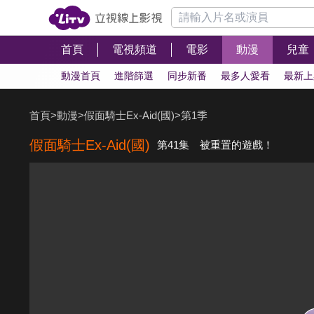
首頁
電視頻道
電影
動漫
兒童
動漫首頁
進階篩選
同步新番
最多人愛看
最新上
首頁
>
動漫
>
假面騎士Ex-Aid(國)
>
第1季
假面騎士Ex-Aid(國)
第41集 被重置的遊戲！