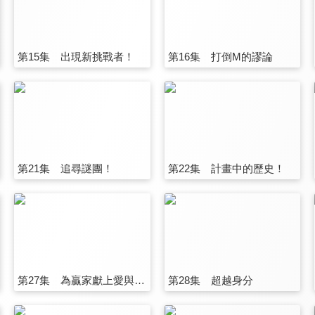
第15集 出現新挑戰者！
第16集 打倒M的謬論
第21集 追尋謎團！
第22集 計畫中的歷史！
第27集 為贏家獻上愛與和平！
第28集 超越身分