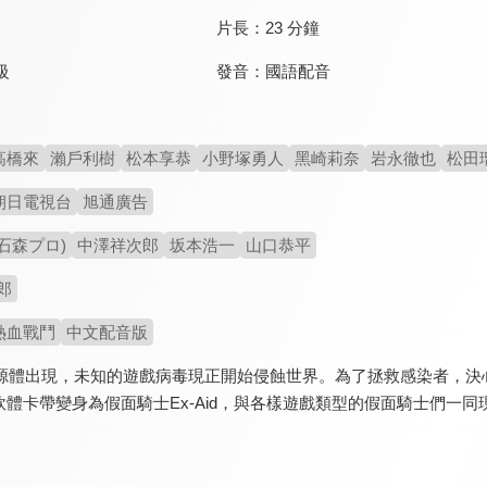
片長：
23 分鐘
發音：
國語配音
級
高橋來
瀨戶利樹
松本享恭
小野塚勇人
黑崎莉奈
岩永徹也
松田
朝日電視台
旭通廣告
石森プロ)
中澤祥次郎
坂本浩一
山口恭平
郎
熱血戰鬥
中文配音版
人崩源體出現，未知的遊戲病毒現正開始侵蝕世界。為了拯救感染者，
體卡帶變身為假面騎士Ex-Aid，與各樣遊戲類型的假面騎士們一同現身！