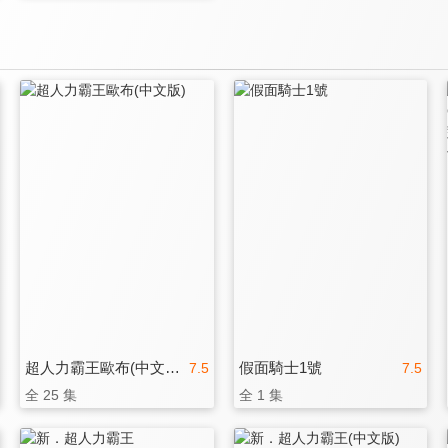
超人力霸王歐布(中文版)
假面騎士1號
7.5
7.5
全 25 集
全 1 集