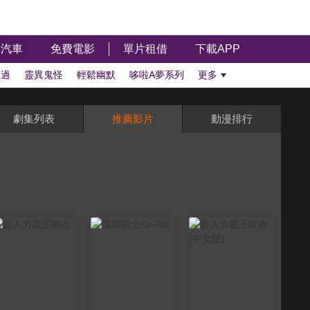
汽車
免費電影
單片租借
下載APP
聽過
靈異鬼怪
輕鬆幽默
哆啦A夢系列
更多
劇集列表
推薦影片
動漫排行