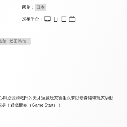
國別：
日本
授權平台：
超人力霸王大河
新．超人力霸王
新．超人力霸王(中文版)
7.5
7.5
7.5
全 25 集
2022年最強特攝鉅作
致敬經典震撼新生
瑠華
松田路加
超人力霸王大河(中文版)
超人力霸王歐布劇場版 請賜予我羈絆的力量！
超人力霸王歐布劇場版 請賜予我羈絆的力量！(中文版)
7.5
7.5
7.5
決心與崩源體戰鬥的天才遊戲玩家寶生永夢以變身腰帶玩家驅動
全 25 集
遊戲開始（Game Start）！