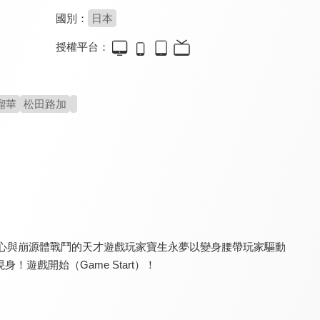
國別：
日本
授權平台：
超人力霸王大河
新．超人力霸王
新．超人力霸王(中文版)
7.5
7.5
7.5
全 25 集
2022年最強特攝鉅作
致敬經典震撼新生
瑠華
松田路加
超人力霸王大河(中文版)
超人力霸王歐布劇場版 請賜予我羈絆的力量！
超人力霸王歐布劇場版 請賜予我羈絆的力量！(中文版)
7.5
7.5
7.5
決心與崩源體戰鬥的天才遊戲玩家寶生永夢以變身腰帶玩家驅動
全 25 集
遊戲開始（Game Start）！