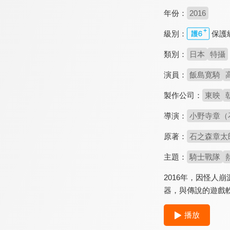
年份：
2016
級別：
保護
類別：
日本
特攝
演員：
飯島寛騎
製作公司：
東映
導演：
小野寺章（
原著：
石之森章太
主題：
騎士戰隊
2016年，因怪
器，與傳說的遊戲軟
播放