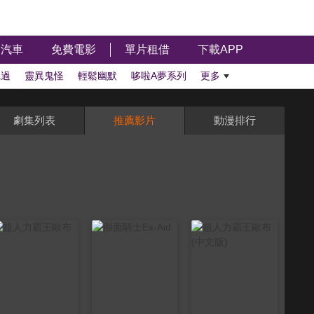
汽車
免費電影
單片租借
下載APP
聽過
靈異鬼怪
輕鬆幽默
哆啦A夢系列
更多
劇集列表
推薦影片
動漫排行