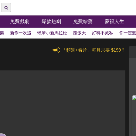
免費戲劇
爆款短劇
免費綜藝
蒙福人生
架
新作一次追
蠟筆小新馬拉松
龍傲天
好料不藏私
你一定
「頻道+看片」每月只要 $199？