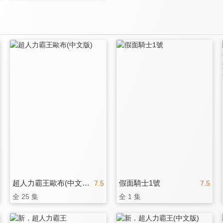
超人力霸王歐布(中文版)
假面騎士1號
7.5
7.5
全 25 集
全 1 集