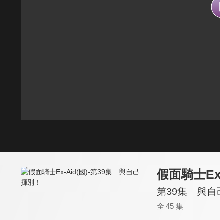
假面騎士Ex-
第39集 與自
全 45 集