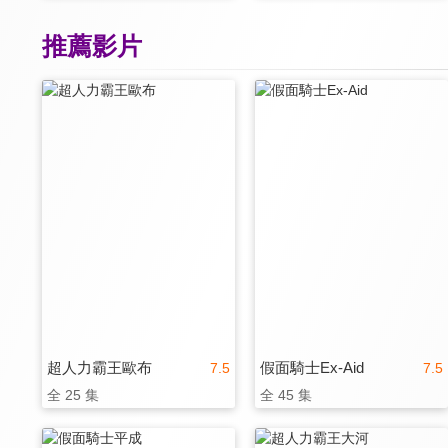
推薦影片
超人力霸王歐布
假面騎士Ex-Aid
7.5
7.5
全 25 集
全 45 集