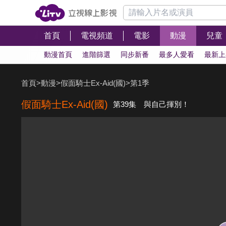
首頁
電視頻道
電影
動漫
兒童
動漫首頁
進階篩選
同步新番
最多人愛看
最新上
首頁
>
動漫
>
假面騎士Ex-Aid(國)
>
第1季
假面騎士Ex-Aid(國)
第39集 與自己揮別！