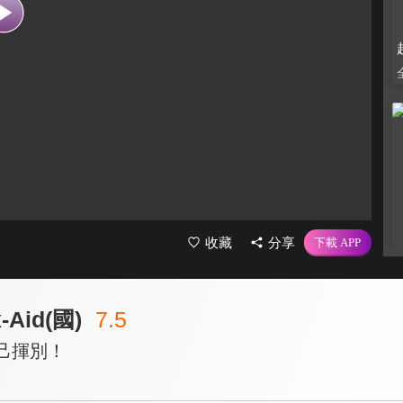
收藏
分享
Aid(國)
7.5
己揮別！