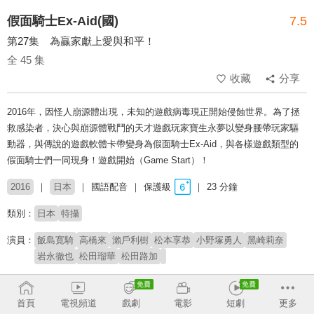
假面騎士Ex-Aid(國)
7.5
第27集 為贏家獻上愛與和平！
全 45 集
收藏
分享
2016年，因怪人崩源體出現，未知的遊戲病毒現正開始侵蝕世界。為了拯
救感染者，決心與崩源體戰鬥的天才遊戲玩家寶生永夢以變身腰帶玩家驅
動器，與傳說的遊戲軟體卡帶變身為假面騎士Ex-Aid，與各樣遊戲類型的
假面騎士們一同現身！遊戲開始（Game Start）！
2016
日本
國語配音
保護級
23 分鐘
類別：
日本
特攝
演員：
飯島寛騎
高橋來
瀨戶利樹
松本享恭
小野塚勇人
黑崎莉奈
岩永徹也
松田瑠華
松田路加
製作公司：
東映
朝日電視台
旭通廣告
首頁
電視頻道
戲劇
電影
短劇
更多
導演：
小野寺章（石森プロ)
中澤祥次郎
坂本浩一
山口恭平