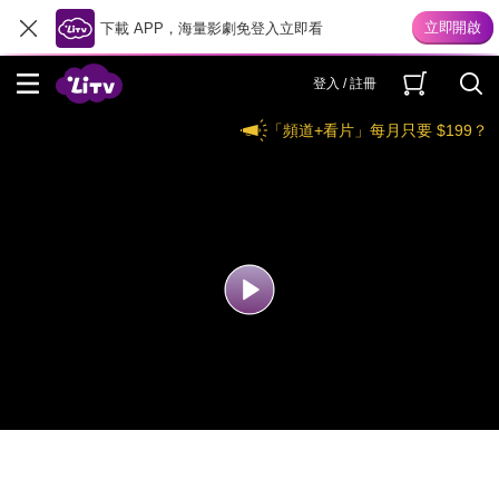
下載 APP，海量影劇免登入立即看
登入 / 註冊
「頻道+看片」每月只要 $199？