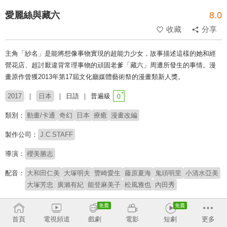
愛麗絲與藏六
8.0
收藏
分享
主角「紗名」是能將想像事物實現的超能力少女，故事描述這樣的她和經
營花店、超討厭違背常理事物的頑固老爹「藏六」周遭所發生的事情。漫
畫原作曾獲2013年第17屆文化廳媒體藝術祭的漫畫類新人獎。
2017
日本
日語
普遍級
類別：
動畫/卡通
奇幻
日本
療癒
漫畫改編
製作公司：
J.C.STAFF
導演：
櫻美勝志
配音：
大和田仁美
大塚明夫
豐崎愛生
藤原夏海
鬼頭明里
小清水亞美
大塚芳忠
廣瀨有紀
能登麻美子
松風雅也
內田秀
原著：
今井哲也
首頁
電視頻道
戲劇
電影
短劇
更多