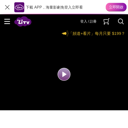
下載 APP，海量影劇免登入立即看
登入 / 註冊
「頻道+看片」每月只要 $199？