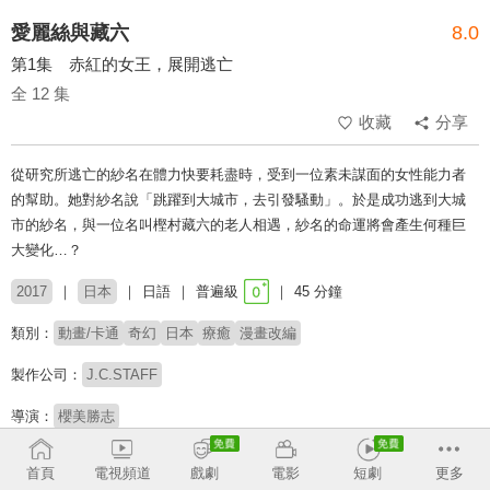
愛麗絲與藏六
8.0
第1集 赤紅的女王，展開逃亡
全 12 集
收藏
分享
從研究所逃亡的紗名在體力快要耗盡時，受到一位素未謀面的女性能力者
的幫助。她對紗名說「跳躍到大城市，去引發騷動」。於是成功逃到大城
市的紗名，與一位名叫樫村藏六的老人相遇，紗名的命運將會產生何種巨
大變化…？
2017
日本
日語
普遍級
45 分鐘
類別：
動畫/卡通
奇幻
日本
療癒
漫畫改編
製作公司：
J.C.STAFF
導演：
櫻美勝志
配音：
大和田仁美
大塚明夫
豐崎愛生
藤原夏海
鬼頭明里
小清水亞美
首頁
電視頻道
戲劇
電影
短劇
更多
大塚芳忠
廣瀨有紀
能登麻美子
松風雅也
內田秀