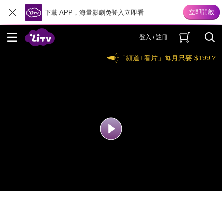
下載 APP，海量影劇免登入立即看
登入 / 註冊
「頻道+看片」每月只要 $199？