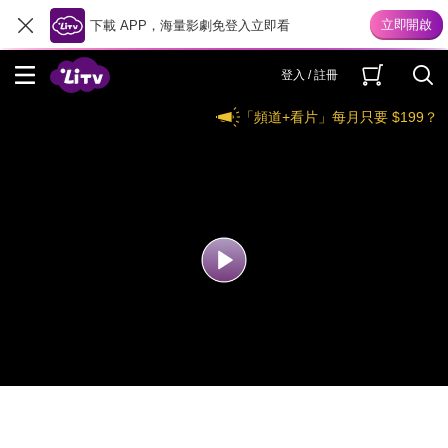
下載 APP，海量影劇免登入立即看
登入 / 註冊
「頻道+看片」每月只要 $199？