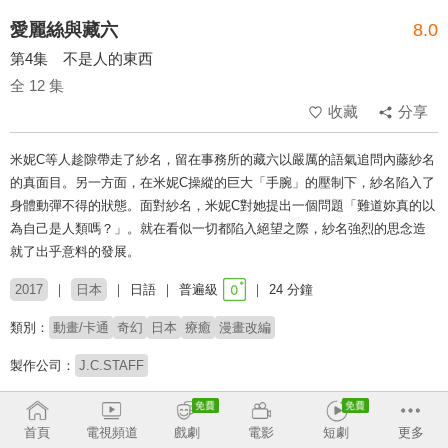
愛麗絲與藏六
8.0
第4集 不是人的東西
全 12 集
收藏
分享
米妮C等人趁隙帶走了紗名，留在事務所的藏六以嚴厲的語氣追問內藤紗名
的真面目。另一方面，在米妮C操縱的巨大「手腕」的壓制下，紗名陷入了
身體動彈不得的狀態。面對紗名，米妮C對她提出一個問題「難道妳真的以
為自己是人類嗎？」。就在看似一切都陷入絕望之際，紗名強烈的思念造
就了出乎意料的發展。
2017
日本
日語
普遍級
24 分鐘
類別：
動畫/卡通
奇幻
日本
療癒
漫畫改編
製作公司：
J.C.STAFF
導演：
櫻美勝志
首頁
電視頻道
戲劇
電影
短劇
更多
配音：
大和田仁美
大塚明夫
豐崎愛生
藤原夏海
鬼頭明里
小清水亞美