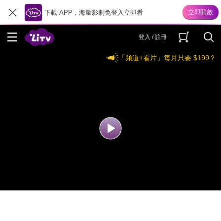
下載 APP，海量影劇免登入立即看
登入 / 註冊
「頻道+看片」每月只要 $199？