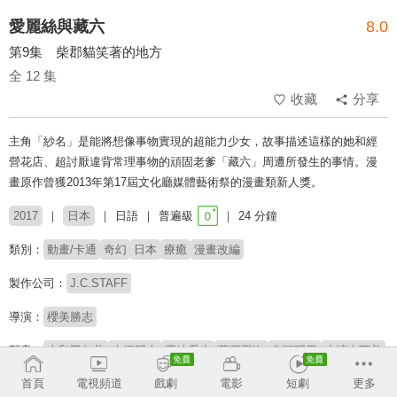
愛麗絲與藏六
8.0
第9集 柴郡貓笑著的地方
全 12 集
收藏
分享
主角「紗名」是能將想像事物實現的超能力少女，故事描述這樣的她和經
營花店、超討厭違背常理事物的頑固老爹「藏六」周遭所發生的事情。漫
畫原作曾獲2013年第17屆文化廳媒體藝術祭的漫畫類新人獎。
2017
日本
日語
普遍級
24 分鐘
類別：
動畫/卡通
奇幻
日本
療癒
漫畫改編
製作公司：
J.C.STAFF
導演：
櫻美勝志
配音：
大和田仁美
大塚明夫
豐崎愛生
藤原夏海
鬼頭明里
小清水亞美
大塚芳忠
廣瀨有紀
能登麻美子
松風雅也
內田秀
首頁
電視頻道
戲劇
電影
短劇
更多