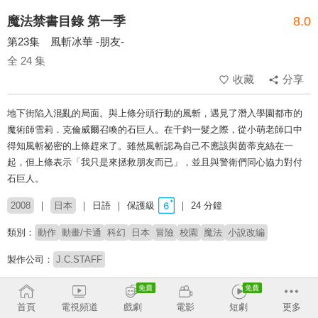
魔法禁書目錄 第一季
8.0
第23集 風斬冰華 -朋友-
全 24 集
收藏
分享
地下街陷入混亂的局面。與上條分頭行動的風斬，遇見了潛入學園都市的
魔術師雪莉．克倫威爾召喚的石巨人。在千鈞一髮之際，從小萌老師口中
得知風斬祕密的上條趕來了。雖然風斬認為自己不應該與茵蒂克絲在一
起，但上條表示「我只是來拯救朋友而已」，並且與警衛們同心協力對付
石巨人。
2008
日本
日語
保護級
24 分鐘
類別：
動作
動畫/卡通
科幻
日本
冒險
校園
魔法
小說改編
製作公司：
J.C.STAFF
導演：
錦織博
首頁
電視頻道
戲劇
電影
短劇
更多
配音：
阿部敦
能登麻美子
佐藤利奈
井口裕香
岡本信彥
日野聰