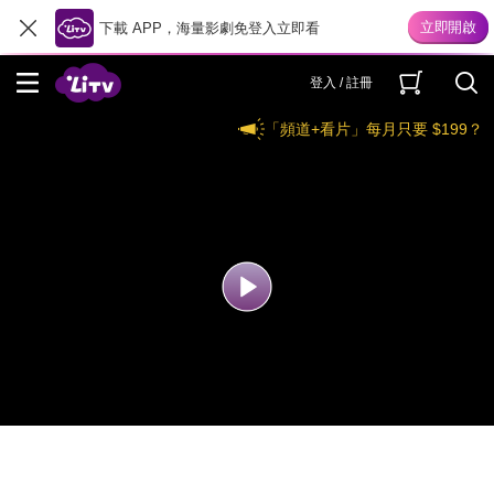
下載 APP，海量影劇免登入立即看
登入 / 註冊
「頻道+看片」每月只要 $199？