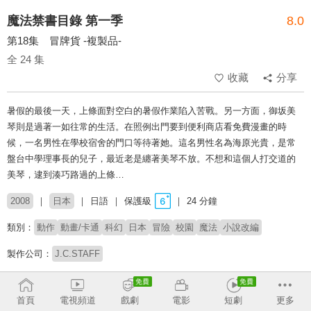
魔法禁書目錄 第一季
8.0
第18集 冒牌貨 -複製品-
全 24 集
收藏
分享
暑假的最後一天，上條面對空白的暑假作業陷入苦戰。另一方面，御坂美
琴則是過著一如往常的生活。在照例出門要到便利商店看免費漫畫的時
候，一名男性在學校宿舍的門口等待著她。這名男性名為海原光貴，是常
盤台中學理事長的兒子，最近老是纏著美琴不放。不想和這個人打交道的
美琴，逮到湊巧路過的上條…
2008
日本
日語
保護級
24 分鐘
類別：
動作
動畫/卡通
科幻
日本
冒險
校園
魔法
小說改編
製作公司：
J.C.STAFF
導演：
錦織博
首頁
電視頻道
戲劇
電影
短劇
更多
配音：
阿部敦
能登麻美子
佐藤利奈
井口裕香
岡本信彥
日野聰