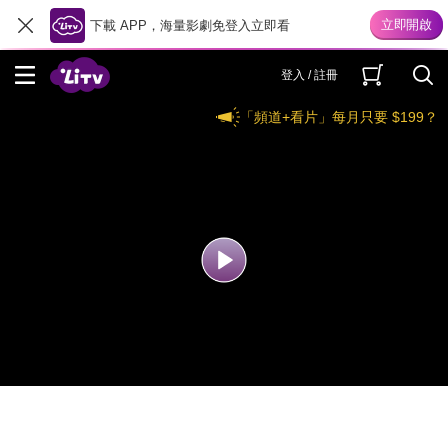
下載 APP，海量影劇免登入立即看
登入 / 註冊
「頻道+看片」每月只要 $199？