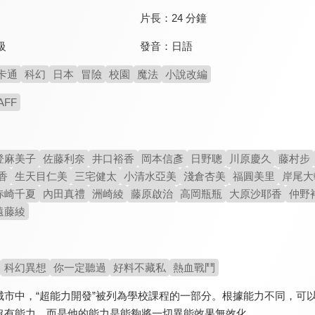
片長：
24 分鐘
發音：
日語
級
卡通
科幻
日本
冒險
校園
魔法
小說改編
AFF
登麻美子
佐藤利奈
井口裕香
岡本信彥
日野聰
川原慶久
藤村步
香
生天目仁美
三宅健太
小清水亞美
淺倉杏美
福圓美里
岸尾大
赤崎千夏
內田真禮
洲崎綾
藤原啟治
高岡瓶瓶
大原沙耶香
仲野
遠藤綾
科幻異想
你一定聽過
好料不藏私
熱血戰鬥
城市中，“超能力開發”被列為學校課程的一部分。根據能力不同，可
沒有能力，而是他的能力是能夠將一切異能效果無效化…