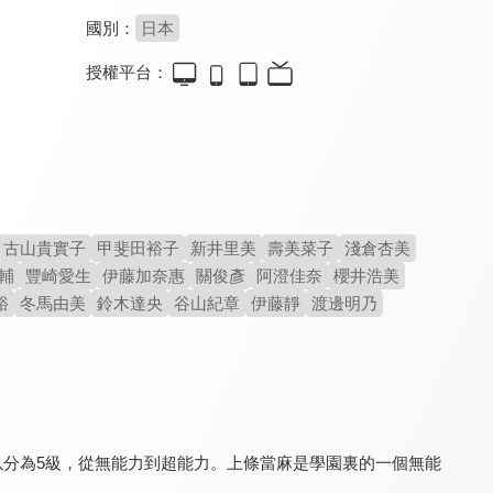
國別：
日本
授權平台：
刀劍神域外傳 Gun Gale Online
黑色子彈
關於我轉生變成史萊姆這檔事(國)
8.0
8.0
9.4
全 12 集
全 13 集
全 24 集
古山貴實子
甲斐田裕子
新井里美
壽美菜子
淺倉杏美
輔
豐崎愛生
伊藤加奈惠
關俊彥
阿澄佳奈
櫻井浩美
裕
冬馬由美
鈴木達央
谷山紀章
伊藤靜
渡邊明乃
關於我轉生變成史萊姆這檔事 第三季(國)
科學超電磁砲
科學超電磁砲S
9.4
8.0
8.0
全 72 集
全 24 集
全 24 集
以分為5級，從無能力到超能力。上條當麻是學園裏的一個無能