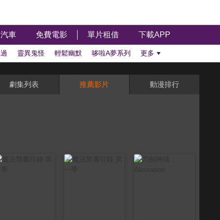
汽車
免費電影
單片租借
下載APP
聽過
靈異鬼怪
輕鬆幽默
哆啦A夢系列
更多
劇集列表
推薦影片
動漫排行