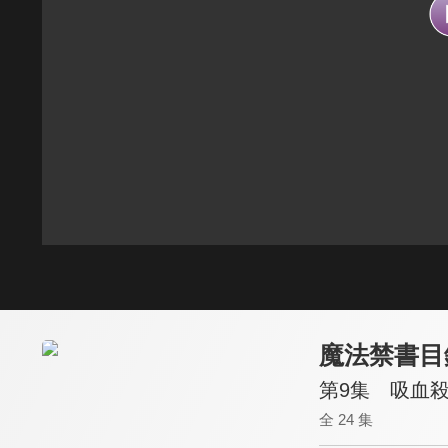
魔法禁書目
第9集 吸血殺手 
全 24 集