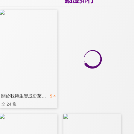
關於我轉生變成史萊姆這檔事
9.4
全 24 集