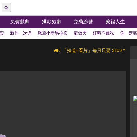
免費戲劇
爆款短劇
免費綜藝
蒙福人生
架
新作一次追
蠟筆小新馬拉松
龍傲天
好料不藏私
你一定
「頻道+看片」每月只要 $199？