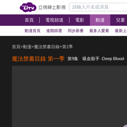
首頁
電視頻道
電影
動漫
兒童
動漫首頁
進階篩選
同步新番
最多人愛看
最新上
首頁
>
動漫
>
魔法禁書目錄
>
第1季
魔法禁書目錄 第一季
第9集 吸血殺手 -Deep Blood-