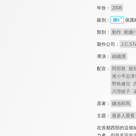
年份：
2008
級別：
保護
類別：
動作
動畫/
製作公司：
J.C.ST
導演：
錦織博
配音：
阿部敦
能
尾小平志津
野島健兒
川澄綾子
原著：
鎌池和馬
主題：
最多人愛看
在首都西部的這個
力者，但並非完全