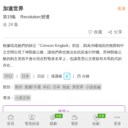
加速世界
8.8
第19集 Revolution;變遷
全 24 集
收藏
分享
根據琉花她們的師父『Crimson Kingbolt』所說，因為沖繩地區的無限制中
立空間出現了神獸級公敵，讓他們再也無法在此區進行狩獵。而神獸級公
敵的飼主竟然不會出現在對戰者名單上，也讓黑雪公主懷疑有木馬程式的
存在...
2012
日本
日語
保護級
25 分鐘
類別：
動作
動畫/卡通
科幻
日本
熱血
異世界
小說改編
導演：
小原正和
收回
首頁
電視頻道
戲劇
電影
短劇
更多