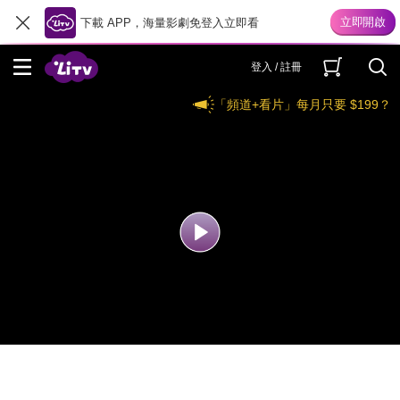
下載 APP，海量影劇免登入立即看
登入 / 註冊
「頻道+看片」每月只要 $199？