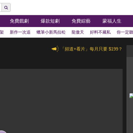
免費戲劇
爆款短劇
免費綜藝
蒙福人生
架
新作一次追
蠟筆小新馬拉松
龍傲天
好料不藏私
你一定
「頻道+看片」每月只要 $199？