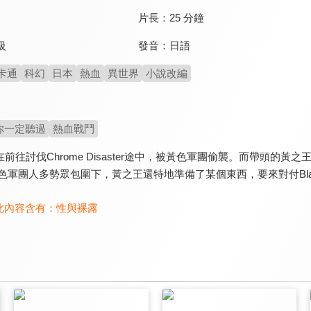
片長：
25 分鐘
發音：
日語
級
卡通
科幻
日本
熱血
異世界
小說改編
你一定聽過
熱血戰鬥
一行人在前往討伐Chrome Disaster途中，被黃色軍團偷襲。而帶頭的黃
n。在黃色軍團人多勢眾包圍下，黃之王還特地準備了某個東西，要來對付Black
此內容含有：
性與裸露