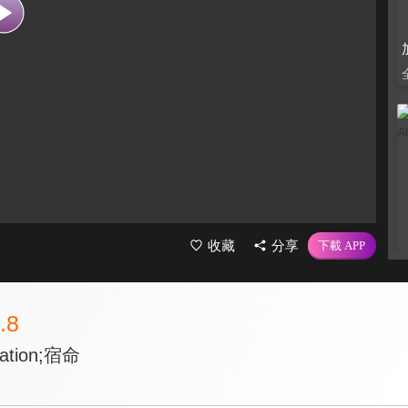
收藏
分享
.8
ation;宿命