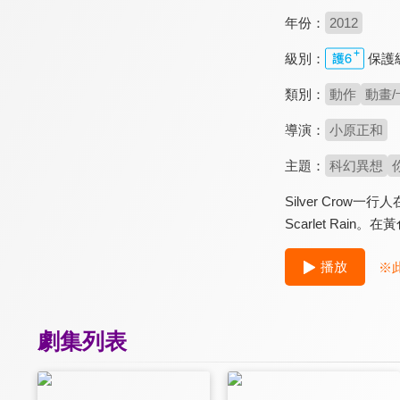
年份：
2012
級別：
保護
類別：
動作
動畫/
導演：
小原正和
主題：
科幻異想
Silver Crow
Scarlet Rai
播放
※
劇集列表