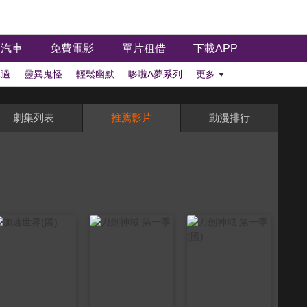
汽車
免費電影
單片租借
下載APP
聽過
靈異鬼怪
輕鬆幽默
哆啦A夢系列
更多
劇集列表
推薦影片
動漫排行