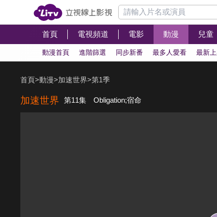
首頁
電視頻道
電影
動漫
兒童
動漫首頁
進階篩選
同步新番
最多人愛看
最新上
首頁
>
動漫
>
加速世界
>
第1季
加速世界
第11集 Obligation;宿命