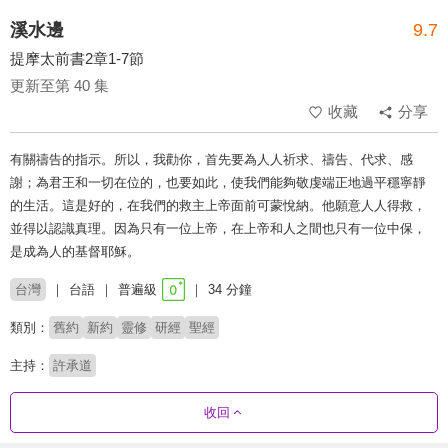
溪水邊
9.7
提摩太前書2章1-7節
更新至第 40 集
收藏
分享
有關禱告的指示。所以，我勸你，首先要為人人祈求、禱告、代求、感
謝；為君王和一切在位的，也要如此，使我們能夠敬虔端正地過平穩寧靜
的生活。這是好的，在我們的救主上帝面前可蒙悅納。他願意人人得救，
並得以認識真理。因為只有一位上帝，在上帝和人之間也只有一位中保，
是成為人的基督耶穌。
台灣
台語
普遍級
34 分鐘
類別：
舊約
新約
靈修
研經
聖經
主持：
許承道
收回