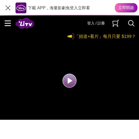
下載 APP，海量影劇免登入立即看
登入 / 註冊
「頻道+看片」每月只要 $199？